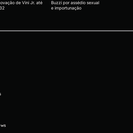
ovação de Vini Jr. até
Buzzi por assédio sexual
32
e importunação
s
ews