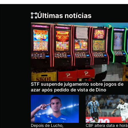
Últimas notícias
STF suspende julgamento sobre jogos de
azar após pedido de vista de Dino
Depois de Lucho,
CBF altera data e horá