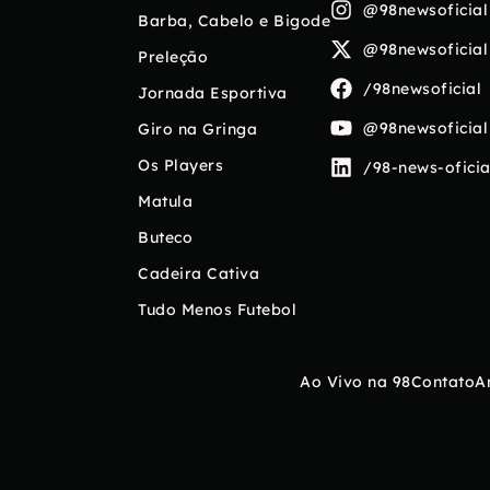
@98newsoficial
Barba, Cabelo e Bigode
@98newsoficial
Preleção
/98newsoficial
Jornada Esportiva
@98newsoficial
Giro na Gringa
Os Players
/98-news-oficia
Matula
Buteco
Cadeira Cativa
Tudo Menos Futebol
Ao Vivo na 98
Contato
A