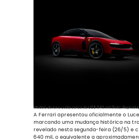
Modelo de luxo custa cerca de US$ 640 mil (Foto; Reproduç
A Ferrari apresentou oficialmente o Luce
marcando uma mudança histórica na traje
revelado nesta segunda-feira (26/5) e
640 mil, o equivalente a aproximadament