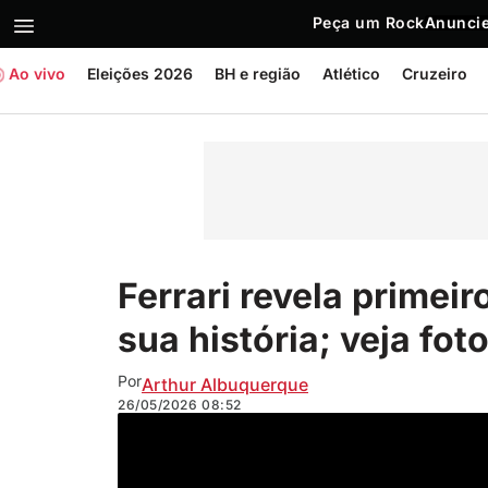
Peça um Rock
Anuncie
Ao vivo
Eleições 2026
BH e região
Atlético
Cruzeiro
Ferrari revela primei
sua história; veja fot
Por
Arthur Albuquerque
26/05/2026
08:52