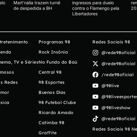
elo
Mart’nália trazem turnê
ingressos para duelo
ren
de despedida a BH
contra o Flamengo pela
20
Libertadores
tretenimento
Programas 98
Redes Sociais 98
enda
Rock Insônia
@rede98oficial
nema, TV e Séries
No Fundo do Baú
@rede98oficial
mosos
Central 98
/rede98oficial
s Redes
98 Esportes
@98live
umor
Buenos Días
@98liveesporte
sica
98 Futebol Clube
@98liveshow
Ricardo Amado
@rede98oficial
Catimba 98
Redes Sociais 98 N
Graffite