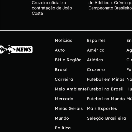
Cruzeiro oficializa
de Atlético x Grêmio p
contratação de João
Campeonato Brasileiro
Costa
Notícias
Esportes
En
Auto
América
Ag
BH e Região
Atlético
Ci
Brasil
Cruzeiro
Fa
Carreira
Futebol em Minas
Na
Meio Ambiente
Futebol no Brasil
H
Mercado
Futebol no Mundo
Mú
Minas Gerais
Mais Esportes
Mundo
Seleção Brasileira
Política