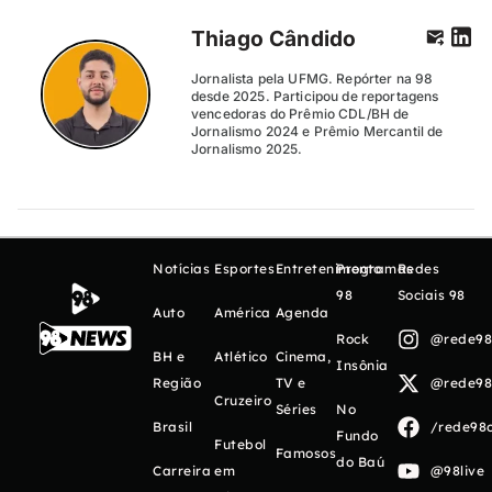
Thiago Cândido
Jornalista pela UFMG. Repórter na 98
desde 2025. Participou de reportagens
vencedoras do Prêmio CDL/BH de
Jornalismo 2024 e Prêmio Mercantil de
Jornalismo 2025.
Notícias
Esportes
Entretenimento
Programas
Redes
98
Sociais 98
Auto
América
Agenda
Rock
@rede98o
BH e
Atlético
Cinema,
Insônia
Região
TV e
@rede98o
Cruzeiro
Séries
No
Brasil
/rede98o
Fundo
Futebol
Famosos
do Baú
Carreira
em
@98live