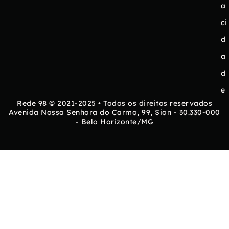
a
ci
d
a
d
e
Rede 98 © 2021-2025 • Todos os direitos reservados
Avenida Nossa Senhora do Carmo, 99, Sion - 30.330-000
- Belo Horizonte/MG