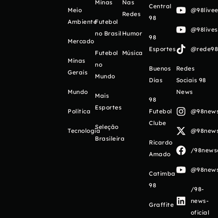
Minas
Nas
Central
Meio
@98livee
Redes
98
Ambiente
Futebol
@98live
no Brasil
Humor
98
Mercado
Esportes
@rede98o
Futebol
Música
Minas
no
Buenos
Redes
Gerais
Mundo
Días
Sociais 98
Mundo
News
Mais
98
Esportes
Política
Futebol
@98newso
Clube
Seleção
Tecnologia
@98newso
Brasileira
Ricardo
/98newso
Amado
@98newso
Catimba
98
/98-
news-
Graffite
oficial