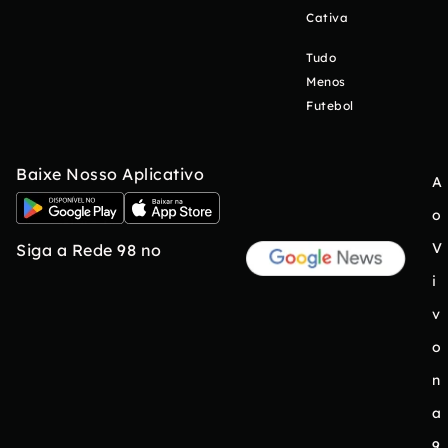
Cativa
Tudo
Menos
Futebol
Baixe Nosso Aplicativo
A
o
V
Siga a Rede 98 no
i
v
o
n
a
9