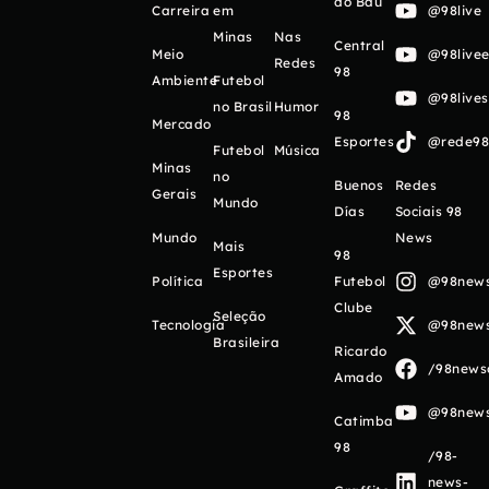
do Baú
Carreira
em
@98live
Minas
Nas
Central
Meio
@98livee
Redes
98
Ambiente
Futebol
@98live
no Brasil
Humor
98
Mercado
Esportes
@rede98o
Futebol
Música
Minas
no
Buenos
Redes
Gerais
Mundo
Días
Sociais 98
Mundo
News
Mais
98
Esportes
Política
Futebol
@98newso
Clube
Seleção
Tecnologia
@98newso
Brasileira
Ricardo
/98newso
Amado
@98newso
Catimba
98
/98-
news-