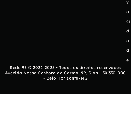
v
a
ci
d
a
d
e
Rede 98 © 2021-2025 • Todos os direitos reservados
Avenida Nossa Senhora do Carmo, 99, Sion - 30.330-000
- Belo Horizonte/MG