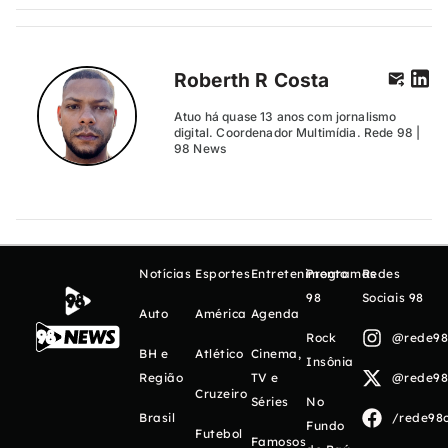
Roberth R Costa
Atuo há quase 13 anos com jornalismo
digital. Coordenador Multimídia. Rede 98 |
98 News
Notícias
Esportes
Entretenimento
Programas
Redes
98
Sociais 98
Auto
América
Agenda
Rock
@rede98o
BH e
Atlético
Cinema,
Insônia
Região
TV e
@rede98o
Cruzeiro
Séries
No
Brasil
/rede98o
Fundo
Futebol
Famosos