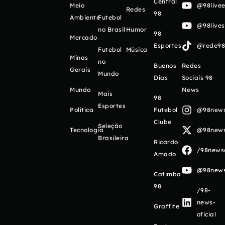
Central
Meio
@98livee
Redes
98
Ambiente
Futebol
@98live
no Brasil
Humor
98
Mercado
Esportes
@rede98o
Futebol
Música
Minas
no
Buenos
Redes
Gerais
Mundo
Días
Sociais 98
Mundo
News
Mais
98
Esportes
Política
Futebol
@98newso
Clube
Seleção
Tecnologia
@98newso
Brasileira
Ricardo
/98newso
Amado
@98newso
Catimba
98
/98-
news-
Graffite
oficial