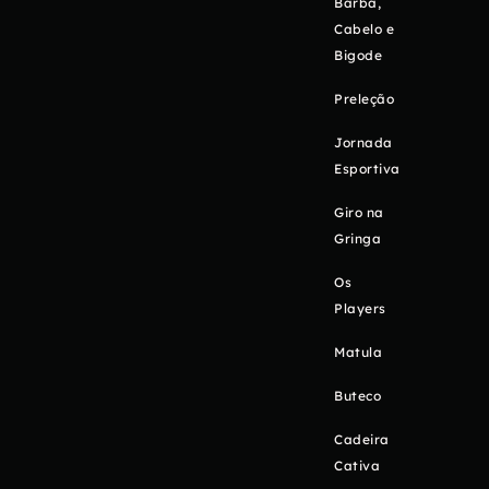
Barba,
Cabelo e
Bigode
Preleção
Jornada
Esportiva
Giro na
Gringa
Os
Players
Matula
Buteco
Cadeira
Cativa