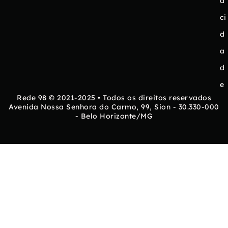
a
ci
d
a
d
e
Rede 98 © 2021-2025 • Todos os direitos reservados
Avenida Nossa Senhora do Carmo, 99, Sion - 30.330-000
- Belo Horizonte/MG