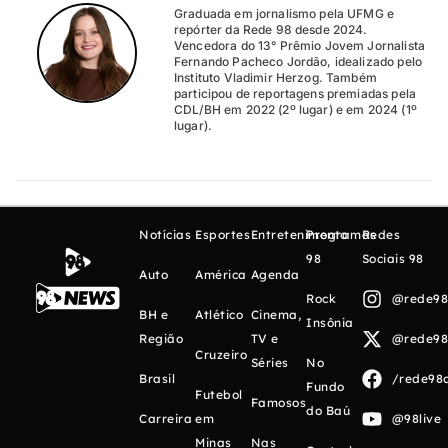
Graduada em jornalismo pela UFMG e
repórter da Rede 98 desde 2024.
Vencedora do 13° Prêmio Jovem Jornalista
Fernando Pacheco Jordão, idealizado pelo
Instituto Vladimir Herzog. Também
participou de reportagens premiadas pela
CDL/BH em 2022 (2º lugar) e em 2024 (1º
lugar).
Notícias
Esportes
Entretenimento
Programas
Redes
98
Sociais 98
Auto
América
Agenda
Rock
@rede98o
BH e
Atlético
Cinema,
Insônia
Região
TV e
@rede98o
Cruzeiro
Séries
No
Brasil
/rede98o
Fundo
Futebol
Famosos
do Baú
Carreira
em
@98live
Minas
Nas