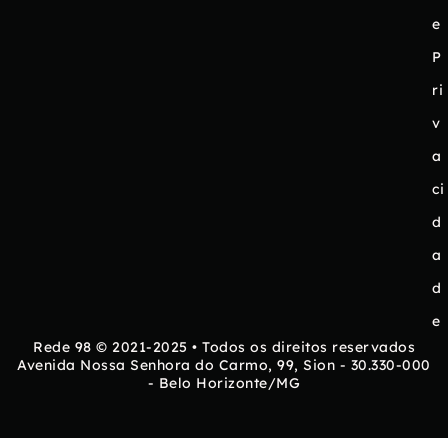
e
P
ri
v
a
ci
d
a
d
e
Rede 98 © 2021-2025 • Todos os direitos reservados
Avenida Nossa Senhora do Carmo, 99, Sion - 30.330-000
- Belo Horizonte/MG