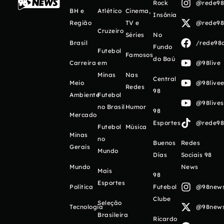
Rock
@rede98o
BH e
Atlético
Cinema,
Insônia
Região
TV e
@rede98o
Cruzeiro
Séries
No
Brasil
/rede98o
Fundo
Futebol
Famosos
do Baú
Carreira
em
@98live
Minas
Nas
Central
Meio
@98livee
Redes
98
Ambiente
Futebol
@98live
no Brasil
Humor
98
Mercado
Esportes
@rede98o
Futebol
Música
Minas
no
Buenos
Redes
Gerais
Mundo
Días
Sociais 98
Mundo
News
Mais
98
Esportes
Política
Futebol
@98newso
Clube
Seleção
Tecnologia
@98newso
Brasileira
Ricardo