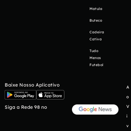
Matula
Buteco
Cadeira
Cativa
Tudo
Menos
Futebol
Baixe Nosso Aplicativo
A
o
V
Siga a Rede 98 no
i
v