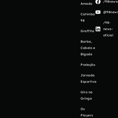
/98newso
Amado
@98newso
Catimba
98
/98-
news-
Graffite
oficial
Barba,
Cabelo e
Bigode
Preleção
Jornada
Esportiva
Giro na
Gringa
Os
Players