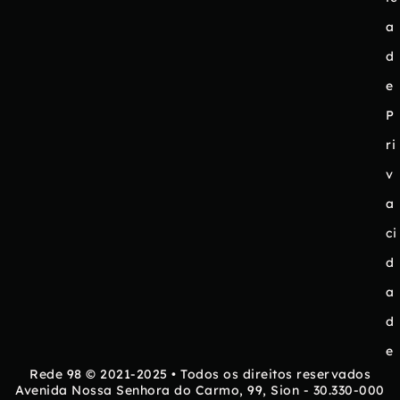
a
d
e
P
ri
v
a
ci
d
a
d
e
Rede 98 © 2021-2025 • Todos os direitos reservados
Avenida Nossa Senhora do Carmo, 99, Sion - 30.330-000