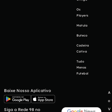
Os
Players
Matula
Buteco
Cadeira
Cativa
Tudo
Menos
Futebol
Baixe Nosso Aplicativo
A
o
V
Siga a Rede 98 no