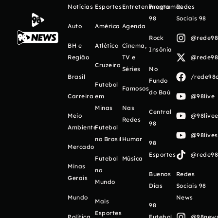
Notícias
Esportes
Entretenimento
Programas
Redes
98
Sociais 98
Auto
América
Agenda
Rock
@rede98o
BH e
Atlético
Cinema,
Insônia
Região
TV e
@rede98o
Cruzeiro
Séries
No
Brasil
/rede98o
Fundo
Futebol
Famosos
do Baú
Carreira
em
@98live
Minas
Nas
Central
Meio
@98livee
Redes
98
Ambiente
Futebol
@98live
no Brasil
Humor
98
Mercado
Esportes
@rede98o
Futebol
Música
Minas
no
Buenos
Redes
Gerais
Mundo
Días
Sociais 98
Mundo
News
Mais
98
Esportes
Política
Futebol
@98newso