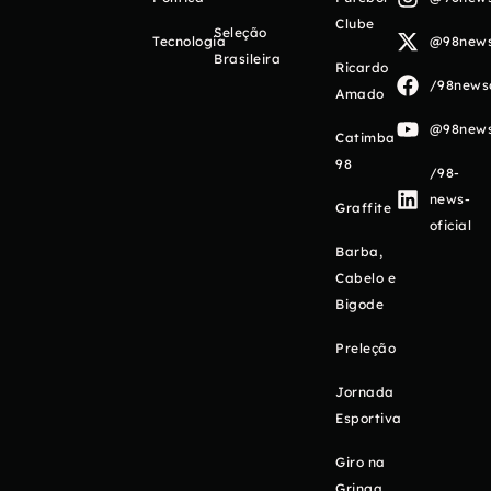
Clube
Seleção
Tecnologia
@98newso
Brasileira
Ricardo
/98newso
Amado
@98newso
Catimba
98
/98-
news-
Graffite
oficial
Barba,
Cabelo e
Bigode
Preleção
Jornada
Esportiva
Giro na
Gringa