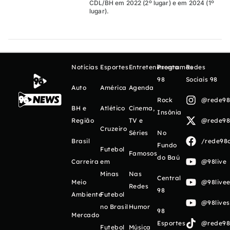
CDL/BH em 2022 (2º lugar) e em 2024 (1º
lugar).
Notícias
Esportes
Entretenimento
Programas
Redes
98
Sociais 98
Auto
América
Agenda
Rock
@rede98o
BH e
Atlético
Cinema,
Insônia
Região
TV e
@rede98o
Cruzeiro
Séries
No
Brasil
/rede98o
Fundo
Futebol
Famosos
do Baú
Carreira
em
@98live
Minas
Nas
Central
Meio
@98livee
Redes
98
Ambiente
Futebol
@98live
no Brasil
Humor
98
Mercado
Esportes
@rede98o
Futebol
Música