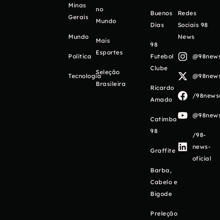
Minas
no
Buenos
Redes
Gerais
Mundo
Días
Sociais 98
Mundo
News
Mais
98
Esportes
Política
Futebol
@98newso
Clube
Seleção
Tecnologia
@98newso
Brasileira
Ricardo
/98newso
Amado
@98newso
Catimba
98
/98-
news-
Graffite
oficial
Barba,
Cabelo e
Bigode
Preleção