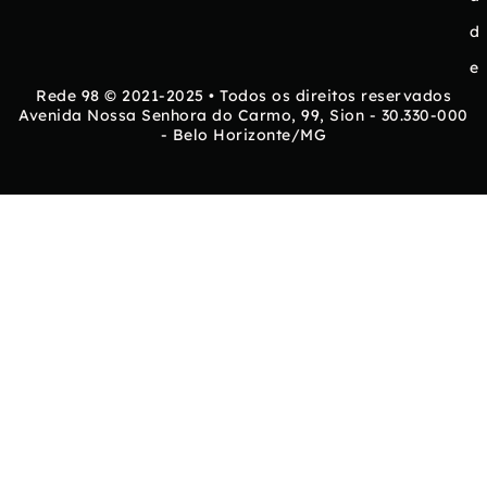
d
e
Rede 98 © 2021-2025 • Todos os direitos reservados
Avenida Nossa Senhora do Carmo, 99, Sion - 30.330-000
- Belo Horizonte/MG