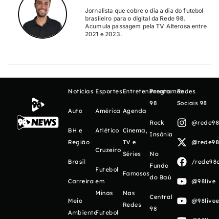
Jornalista que cobre o dia a dia do futebol
brasileiro para o digital da Rede 98.
Acumula passagem pela TV Alterosa entre
2021 e 2023.
Notícias
Esportes
Entretenimento
Programas
Redes
98
Sociais 98
Auto
América
Agenda
Rock
@rede98o
BH e
Atlético
Cinema,
Insônia
Região
TV e
@rede98o
Cruzeiro
Séries
No
Brasil
/rede98o
Fundo
Futebol
Famosos
do Baú
Carreira
em
@98live
Minas
Nas
Central
Meio
@98livee
Redes
98
Ambiente
Futebol