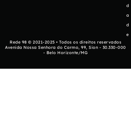
d
a
d
e
Rede 98 © 2021-2025 • Todos os direitos reservados
Avenida Nossa Senhora do Carmo, 99, Sion - 30.330-000
- Belo Horizonte/MG