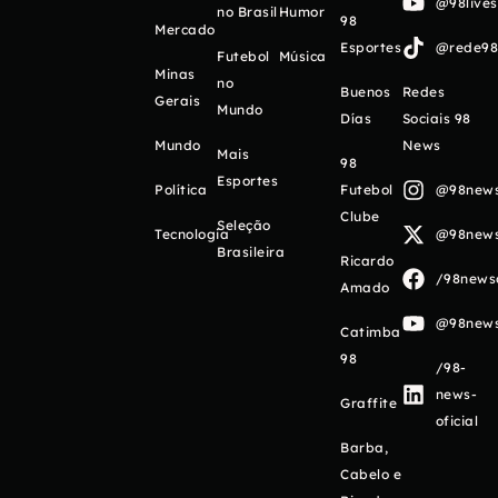
@98live
no Brasil
Humor
98
Mercado
Esportes
@rede98o
Futebol
Música
Minas
no
Buenos
Redes
Gerais
Mundo
Días
Sociais 98
Mundo
News
Mais
98
Esportes
Política
Futebol
@98newso
Clube
Seleção
Tecnologia
@98newso
Brasileira
Ricardo
/98newso
Amado
@98newso
Catimba
98
/98-
news-
Graffite
oficial
Barba,
Cabelo e