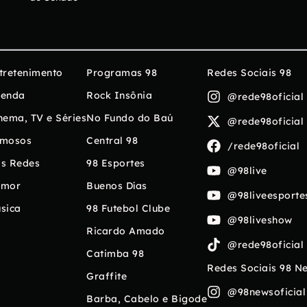
tretenimento
Programas 98
Redes Sociais 98
enda
Rock Insônia
@rede98oficial
nema, TV e Séries
No Fundo do Baú
@rede98oficial
mosos
Central 98
/rede98oficial
s Redes
98 Esportes
@98live
umor
Buenos Días
@98liveesporte
sica
98 Futebol Clube
@98liveshow
Ricardo Amado
@rede98oficial
Catimba 98
Redes Sociais 98 N
Graffite
@98newsoficial
Barba, Cabelo e Bigode