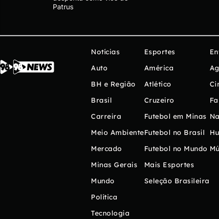
Patrus
Notícias
Esportes
En
Auto
América
Ag
BH e Região
Atlético
Ci
Brasil
Cruzeiro
Fa
Carreira
Futebol em Minas
Na
Meio Ambiente
Futebol no Brasil
H
Mercado
Futebol no Mundo
Mú
Minas Gerais
Mais Esportes
Mundo
Seleção Brasileira
Política
Tecnologia