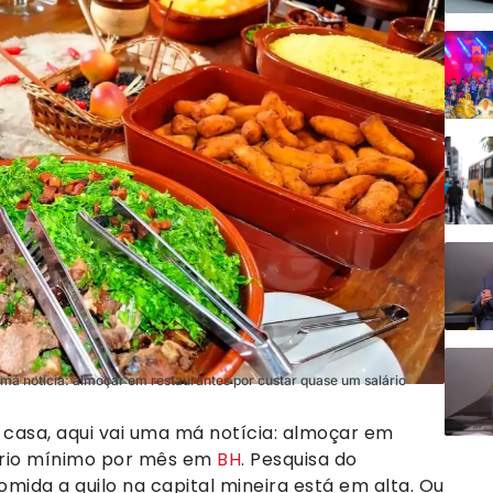
má notícia: almoçar em restaurantes por custar quase um salário
casa, aqui vai uma má notícia: almoçar em
ário mínimo por mês em
BH
. Pesquisa do
mida a quilo na capital mineira está em alta. Ou