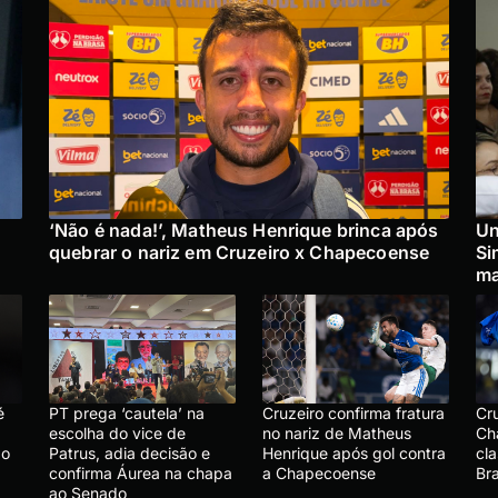
‘Não é nada!’, Matheus Henrique brinca após
Un
quebrar o nariz em Cruzeiro x Chapecoense
Si
ma
é
PT prega ‘cautela’ na
Cruzeiro confirma fratura
Cr
escolha do vice de
no nariz de Matheus
Ch
ão
Patrus, adia decisão e
Henrique após gol contra
cla
confirma Áurea na chapa
a Chapecoense
Bra
ao Senado