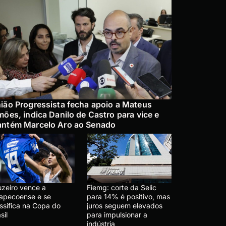
ião Progressista fecha apoio a Mateus
mões, indica Danilo de Castro para vice e
ntém Marcelo Aro ao Senado
uzeiro vence a
Fiemg: corte da Selic
apecoense e se
para 14% é positivo, mas
ssifica na Copa do
juros seguem elevados
sil
para impulsionar a
indústria