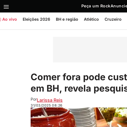
Peça um Rock
Anuncie
Ao vivo
Eleições 2026
BH e região
Atlético
Cruzeiro
Comer fora pode custa
em BH, revela pesqui
Por
Larissa Reis
31/03/2025
08:26