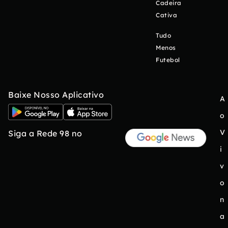
Cadeira
Cativa
Tudo
Menos
Futebol
Baixe Nosso Aplicativo
A
o
V
Siga a Rede 98 no
i
v
o
n
a