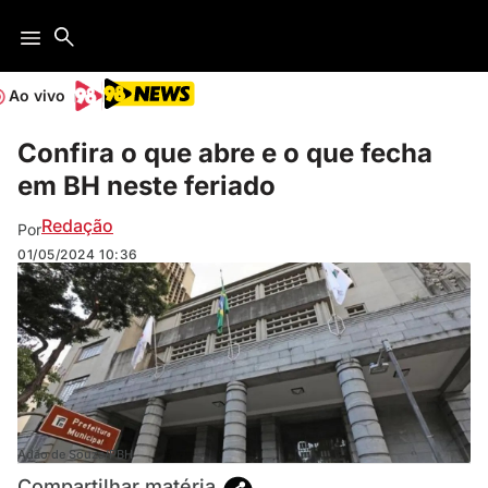
Ao vivo
Confira o que abre e o que fecha
em BH neste feriado
Redação
Por
01/05/2024
10:36
Adão de Souza/PBH
Compartilhar matéria