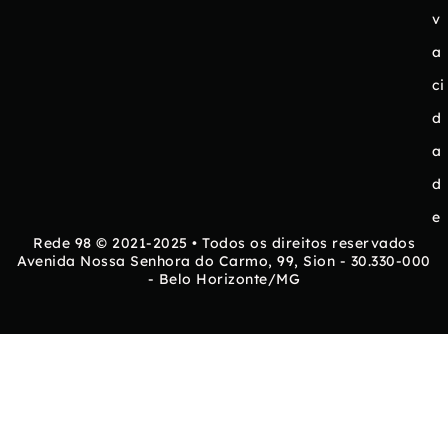
v
a
ci
d
a
d
e
Rede 98 © 2021-2025 • Todos os direitos reservados
Avenida Nossa Senhora do Carmo, 99, Sion - 30.330-000
- Belo Horizonte/MG