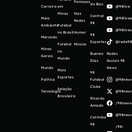
Famosos
do Baú
Carreira
em
@98live
Minas
Nas
Central
Meio
@98livee
Redes
98
Ambiente
Futebol
@98live
no Brasil
Humor
98
Mercado
Esportes
@rede98o
Futebol
Música
Minas
no
Buenos
Redes
Gerais
Mundo
Días
Sociais 98
Mundo
News
Mais
98
Esportes
Política
Futebol
@98newso
Clube
Seleção
Tecnologia
@98newso
Brasileira
Ricardo
/98newso
Amado
@98newso
Catimba
98
/98-