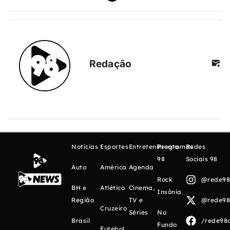
Redação
Notícias
Esportes
Entretenimento
Programas
Redes
98
Sociais 98
Auto
América
Agenda
Rock
@rede98o
BH e
Atlético
Cinema,
Insônia
Região
TV e
@rede98o
Cruzeiro
Séries
No
Brasil
/rede98o
Fundo
Futebol