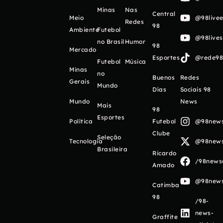
Minas
Nas
Central
Meio
@98livee
Redes
98
Ambiente
Futebol
@98live
no Brasil
Humor
98
Mercado
Esportes
@rede98o
Futebol
Música
Minas
no
Buenos
Redes
Gerais
Mundo
Días
Sociais 98
Mundo
News
Mais
98
Esportes
Política
Futebol
@98newso
Clube
Seleção
Tecnologia
@98newso
Brasileira
Ricardo
/98newso
Amado
@98newso
Catimba
98
/98-
news-
Graffite