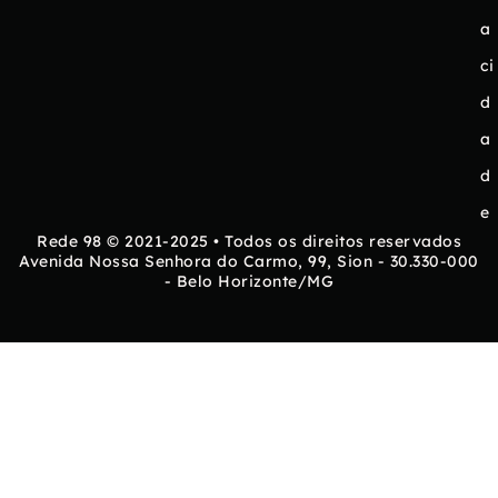
a
ci
d
a
d
e
Rede 98 © 2021-2025 • Todos os direitos reservados
Avenida Nossa Senhora do Carmo, 99, Sion - 30.330-000
- Belo Horizonte/MG