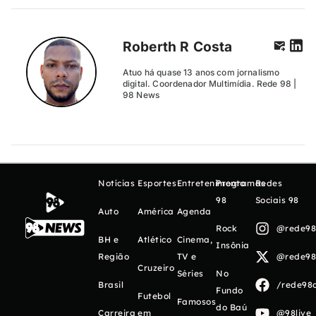
Roberth R Costa
Atuo há quase 13 anos com jornalismo
digital. Coordenador Multimídia. Rede 98 |
98 News
Notícias
Esportes
Entretenimento
Programas
Redes
98
Sociais 98
Auto
América
Agenda
Rock
@rede98o
BH e
Atlético
Cinema,
Insônia
Região
TV e
@rede98o
Cruzeiro
Séries
No
Brasil
/rede98o
Fundo
Futebol
Famosos
do Baú
Carreira
em
@98live