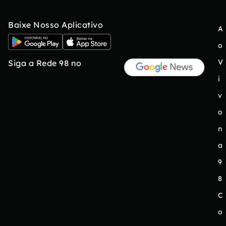
Baixe Nosso Aplicativo
A
o
V
Siga a Rede 98 no
i
v
o
n
a
9
8
C
o