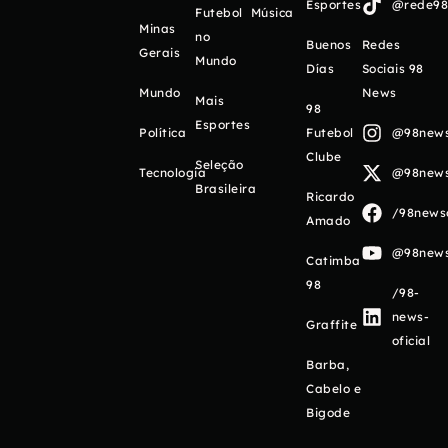
Esportes
@rede98o
Futebol
Música
Minas
no
Buenos
Redes
Gerais
Mundo
Días
Sociais 98
Mundo
News
Mais
98
Esportes
Política
Futebol
@98newso
Clube
Seleção
Tecnologia
@98newso
Brasileira
Ricardo
/98newso
Amado
@98newso
Catimba
98
/98-
news-
Graffite
oficial
Barba,
Cabelo e
Bigode