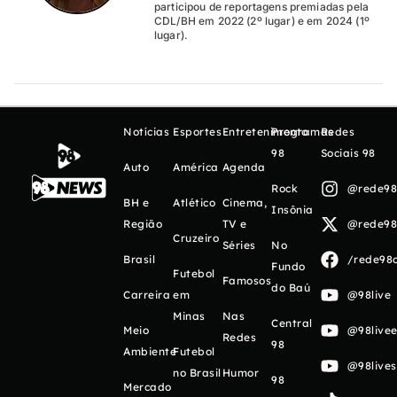
participou de reportagens premiadas pela
CDL/BH em 2022 (2º lugar) e em 2024 (1º
lugar).
Notícias
Esportes
Entretenimento
Programas
Redes
98
Sociais 98
Auto
América
Agenda
Rock
@rede98o
BH e
Atlético
Cinema,
Insônia
Região
TV e
@rede98o
Cruzeiro
Séries
No
Brasil
/rede98o
Fundo
Futebol
Famosos
do Baú
Carreira
em
@98live
Minas
Nas
Central
Meio
@98livee
Redes
98
Ambiente
Futebol
@98live
no Brasil
Humor
98
Mercado