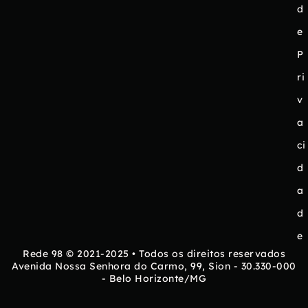
d
e
P
ri
v
a
ci
d
a
d
e
Rede 98 © 2021-2025 • Todos os direitos reservados
Avenida Nossa Senhora do Carmo, 99, Sion - 30.330-000
- Belo Horizonte/MG