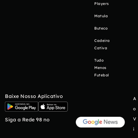
Players
Matula
Buteco
Cadeira
Cativa
Tudo
Menos
Futebol
Baixe Nosso Aplicativo
A
o
V
Siga a Rede 98 no
i