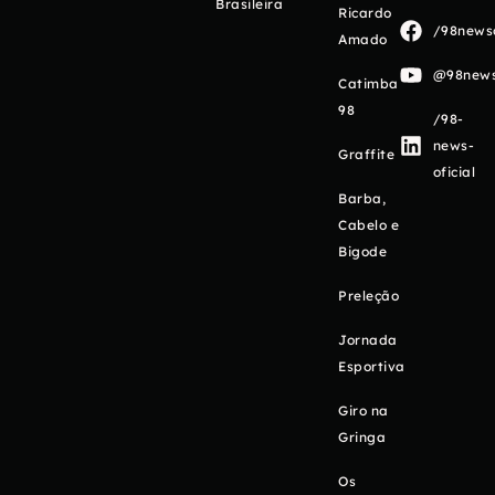
Brasileira
Ricardo
/98newso
Amado
@98newso
Catimba
98
/98-
news-
Graffite
oficial
Barba,
Cabelo e
Bigode
Preleção
Jornada
Esportiva
Giro na
Gringa
Os