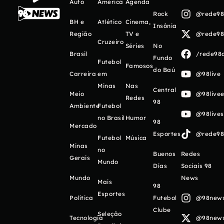
Auto
América
Agenda
Rock
@rede98o
BH e
Atlético
Cinema,
Insônia
Região
TV e
@rede98o
Cruzeiro
Séries
No
Brasil
/rede98o
Fundo
Futebol
Famosos
do Baú
Carreira
em
@98live
Minas
Nas
Central
Meio
@98livee
Redes
98
Ambiente
Futebol
@98live
no Brasil
Humor
98
Mercado
Esportes
@rede98o
Futebol
Música
Minas
no
Buenos
Redes
Gerais
Mundo
Días
Sociais 98
Mundo
News
Mais
98
Esportes
Política
Futebol
@98newso
Clube
Seleção
Tecnologia
@98newso