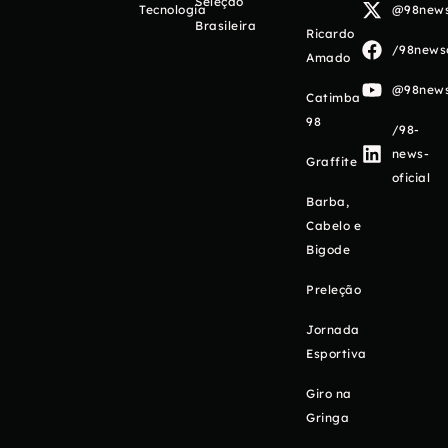
Seleção
Tecnologia
@98newso
Brasileira
Ricardo
/98newso
Amado
@98newso
Catimba
98
/98-
news-
Graffite
oficial
Barba,
Cabelo e
Bigode
Preleção
Jornada
Esportiva
Giro na
Gringa