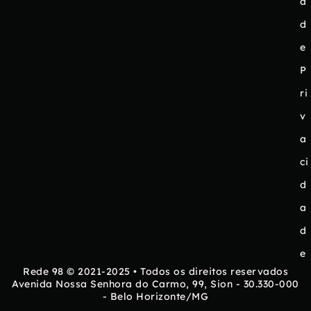
a
d
e
P
ri
v
a
ci
d
a
d
e
Rede 98 © 2021-2025 • Todos os direitos reservados
Avenida Nossa Senhora do Carmo, 99, Sion - 30.330-000
- Belo Horizonte/MG