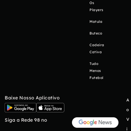
Os
Players
Matula
Buteco
Cadeira
Cativa
Tudo
Menos
Futebol
Baixe Nosso Aplicativo
A
o
V
Siga a Rede 98 no
i