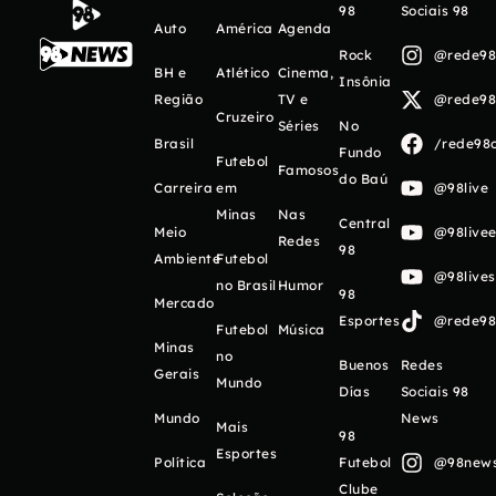
98
Sociais 98
Auto
América
Agenda
Rock
@rede98o
BH e
Atlético
Cinema,
Insônia
Região
TV e
@rede98o
Cruzeiro
Séries
No
Brasil
/rede98o
Fundo
Futebol
Famosos
do Baú
Carreira
em
@98live
Minas
Nas
Central
Meio
@98livee
Redes
98
Ambiente
Futebol
@98live
no Brasil
Humor
98
Mercado
Esportes
@rede98o
Futebol
Música
Minas
no
Buenos
Redes
Gerais
Mundo
Días
Sociais 98
Mundo
News
Mais
98
Esportes
Política
Futebol
@98newso
Clube