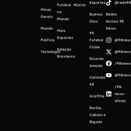
Esportes
@rede98o
Futebol
Música
Minas
no
Buenos
Redes
Gerais
Mundo
Días
Sociais 98
Mundo
News
Mais
98
Esportes
Política
Futebol
@98newso
Clube
Seleção
Tecnologia
@98newso
Brasileira
Ricardo
/98newso
Amado
@98newso
Catimba
98
/98-
news-
Graffite
oficial
Barba,
Cabelo e
Bigode