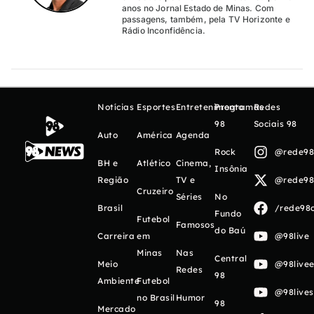
anos no Jornal Estado de Minas. Com
passagens, também, pela TV Horizonte e
Rádio Inconfidência.
Notícias
Esportes
Entretenimento
Programas
Redes
98
Sociais 98
Auto
América
Agenda
Rock
@rede98o
BH e
Atlético
Cinema,
Insônia
Região
TV e
@rede98o
Cruzeiro
Séries
No
Brasil
/rede98o
Fundo
Futebol
Famosos
do Baú
Carreira
em
@98live
Minas
Nas
Central
Meio
@98livee
Redes
98
Ambiente
Futebol
@98live
no Brasil
Humor
98
Mercado