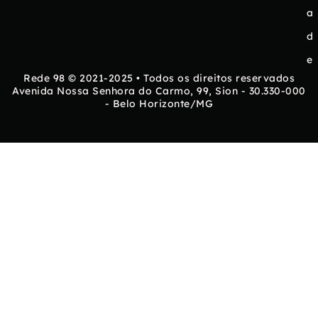
a
d
e
Rede 98 © 2021-2025 • Todos os direitos reservados
Avenida Nossa Senhora do Carmo, 99, Sion - 30.330-000
- Belo Horizonte/MG