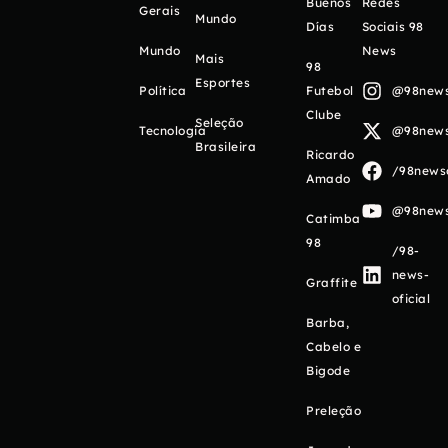
Buenos
Redes
Gerais
Mundo
Días
Sociais 98
Mundo
News
Mais
98
Esportes
Política
Futebol
@98newso
Clube
Seleção
Tecnologia
@98newso
Brasileira
Ricardo
/98newso
Amado
@98newso
Catimba
98
/98-
news-
Graffite
oficial
Barba,
Cabelo e
Bigode
Preleção