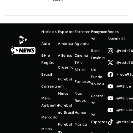
Notícias
Esportes
Entretenimento
Programas
Redes
98
Sociais 98
Auto
América
Agenda
Rock
@rede98o
BH e
Atlético
Cinema,
Insônia
Região
TV e
@rede98o
Cruzeiro
Séries
No
Brasil
/rede98o
Fundo
Futebol
Famosos
do Baú
Carreira
em
@98live
Minas
Nas
Central
Meio
@98livee
Redes
98
Ambiente
Futebol
@98live
no Brasil
Humor
98
Mercado
Esportes
@rede98o
Futebol
Música
Minas
no