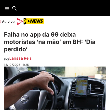
Ao vivo
Falha no app da 99 deixa
motoristas ‘na mão’ em BH: ‘Dia
perdido’
Larissa Reis
Por
15/10/2025
11:25
A 99 informou, por meio das redes sociais, que está "trabalhando com