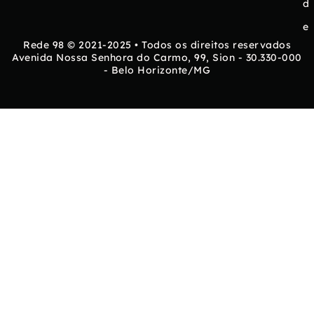
d
e
Rede 98 © 2021-2025 • Todos os direitos reservados
Avenida Nossa Senhora do Carmo, 99, Sion - 30.330-000
- Belo Horizonte/MG