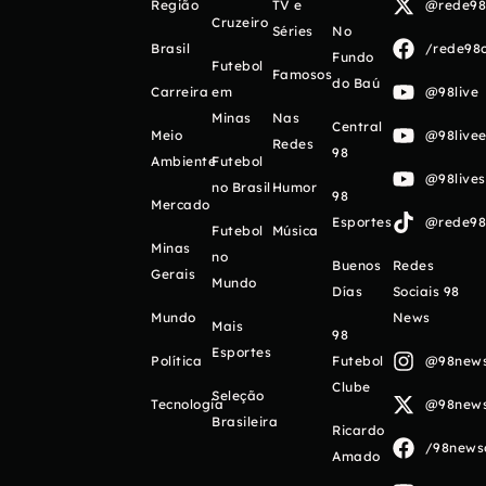
Região
TV e
@rede98o
Cruzeiro
Séries
No
Brasil
/rede98o
Fundo
Futebol
Famosos
do Baú
Carreira
em
@98live
Minas
Nas
Central
Meio
@98livee
Redes
98
Ambiente
Futebol
@98live
no Brasil
Humor
98
Mercado
Esportes
@rede98o
Futebol
Música
Minas
no
Buenos
Redes
Gerais
Mundo
Días
Sociais 98
Mundo
News
Mais
98
Esportes
Política
Futebol
@98newso
Clube
Seleção
Tecnologia
@98newso
Brasileira
Ricardo
/98newso
Amado