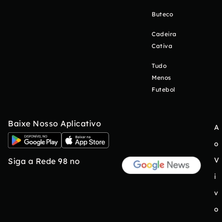
Buteco
Cadeira
Cativa
Tudo
Menos
Futebol
Baixe Nosso Aplicativo
A
o
V
Siga a Rede 98 no
i
v
o