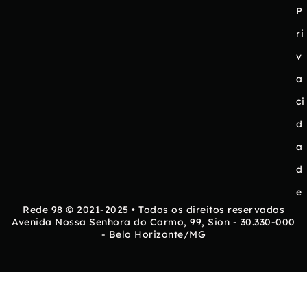
P
ri
v
a
ci
d
a
d
e
Rede 98 © 2021-2025 • Todos os direitos reservados
Avenida Nossa Senhora do Carmo, 99, Sion - 30.330-000
- Belo Horizonte/MG