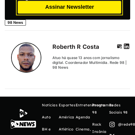
Assinar Newsletter
98 News
Roberth R Costa
Atuo há quase 13 anos com jornalismo
digital. Coordenador Multimídia. Rede 98 |
98 News
Notícias
Esportes
Entretenimento
Programas
Redes
98
Sociais 98
Auto
América
Agenda
Rock
@rede98o
BH e
Atlético
Cinema,
Insônia