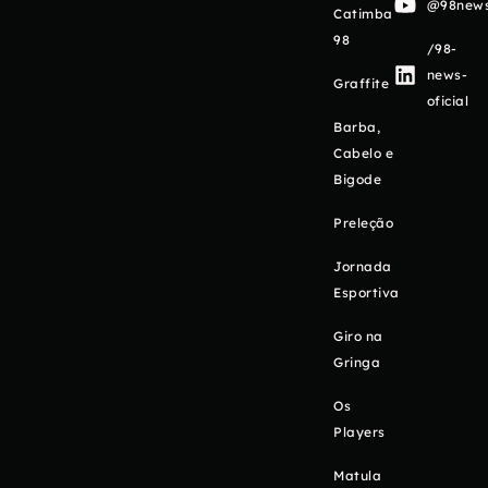
@98newso
Catimba
98
/98-
news-
Graffite
oficial
Barba,
Cabelo e
Bigode
Preleção
Jornada
Esportiva
Giro na
Gringa
Os
Players
Matula