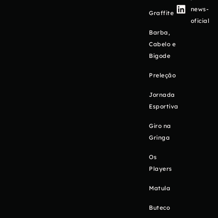
news-
Graffite
oficial
Barba,
Cabelo e
Bigode
Preleção
Jornada
Esportiva
Giro na
Gringa
Os
Players
Matula
Buteco