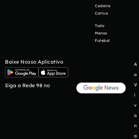
Cadeira
Cativa
Tudo
Menos
Futebol
Baixe Nosso Aplicativo
A
o
V
Siga a Rede 98 no
i
v
o
n
a