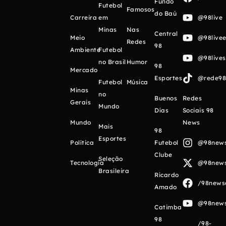
Fundo
Futebol
Famosos
do Baú
Carreira
em
@98live
Minas
Nas
Central
Meio
@98livee
Redes
98
Ambiente
Futebol
@98live
no Brasil
Humor
98
Mercado
Esportes
@rede98o
Futebol
Música
Minas
no
Buenos
Redes
Gerais
Mundo
Días
Sociais 98
Mundo
News
Mais
98
Esportes
Política
Futebol
@98newso
Clube
Seleção
Tecnologia
@98newso
Brasileira
Ricardo
/98newso
Amado
@98newso
Catimba
98
/98-