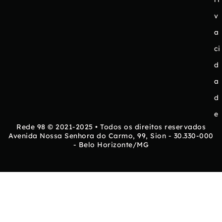
v
a
ci
d
a
d
e
Rede 98 © 2021-2025 • Todos os direitos reservados
Avenida Nossa Senhora do Carmo, 99, Sion - 30.330-000
- Belo Horizonte/MG