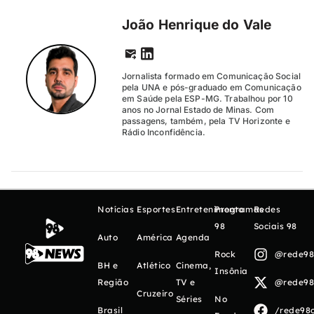
João Henrique do Vale
Jornalista formado em Comunicação Social
pela UNA e pós-graduado em Comunicação
em Saúde pela ESP-MG. Trabalhou por 10
anos no Jornal Estado de Minas. Com
passagens, também, pela TV Horizonte e
Rádio Inconfidência.
Notícias
Esportes
Entretenimento
Programas
Redes
98
Sociais 98
Auto
América
Agenda
Rock
@rede98o
BH e
Atlético
Cinema,
Insônia
Região
TV e
@rede98o
Cruzeiro
Séries
No
Brasil
/rede98o