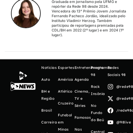
Graduada em jornalismo pela UFMG e
repórter da Rede 98 desde 2024.
Vencedora do 13° Prêmio Jovem Jornalista
Fernando Pacheco Jordão, idealizado pelo
Instituto Vladimir Herzog. Também
participou de reportagens premiadas pela
CDL/BH em 2022 (2º lugar) e em 2024 (1º
lugar).
Notícias
Esportes
Entretenimento
Programas
Redes
98
Sociais 98
Auto
América
Agenda
Rock
@rede98o
BH e
Atlético
Cinema,
Insônia
Região
TV e
@rede98o
Cruzeiro
Séries
No
Brasil
/rede98o
Fundo
Futebol
Famosos
do Baú
Carreira
em
@98live
Minas
Nas
Central