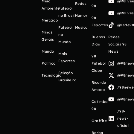
Meio
@98livee
Redes
98
Ambiente
Futebol
@98live
no Brasil
Humor
98
Mercado
Esportes
@rede98o
Futebol
Música
Minas
no
Buenos
Redes
Gerais
Mundo
Días
Sociais 98
Mundo
News
Mais
98
Esportes
Política
Futebol
@98newso
Clube
Seleção
Tecnologia
@98newso
Brasileira
Ricardo
/98newso
Amado
@98newso
Catimba
98
/98-
news-
Graffite
oficial
Barba,