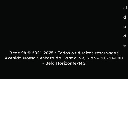
ci
d
a
d
e
Rede 98 © 2021-2025 • Todos os direitos reservados
Avenida Nossa Senhora do Carmo, 99, Sion - 30.330-000
- Belo Horizonte/MG