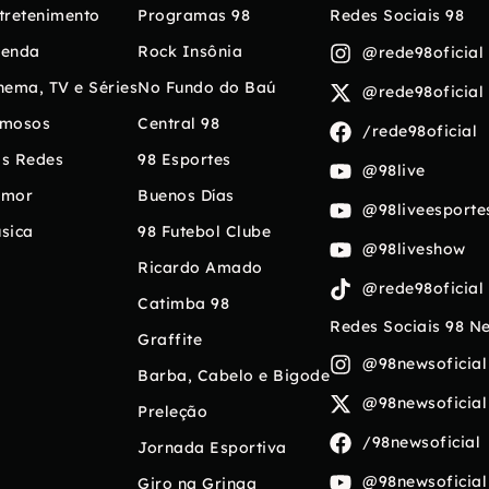
tretenimento
Programas 98
Redes Sociais 98
enda
Rock Insônia
@rede98oficial
nema, TV e Séries
No Fundo do Baú
@rede98oficial
mosos
Central 98
/rede98oficial
s Redes
98 Esportes
@98live
umor
Buenos Días
@98liveesporte
sica
98 Futebol Clube
@98liveshow
Ricardo Amado
@rede98oficial
Catimba 98
Redes Sociais 98 N
Graffite
@98newsoficial
Barba, Cabelo e Bigode
@98newsoficial
Preleção
/98newsoficial
Jornada Esportiva
@98newsoficial
Giro na Gringa