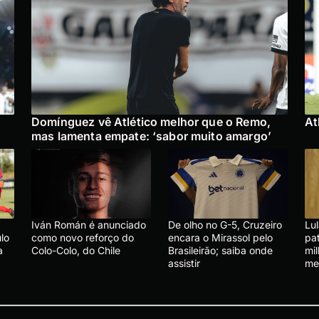
Domínguez vê Atlético melhor que o Remo,
At
mas lamenta empate: ‘sabor muito amargo’
Iván Román é anunciado
De olho no G-5, Cruzeiro
Lu
lo
como novo reforço do
encara o Mirassol pelo
pa
a
Colo-Colo, do Chile
Brasileirão; saiba onde
mi
assistir
me