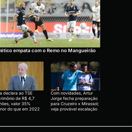
lético empata com o Remo no Mangueirão
la declara ao TSE
Com novidades, Artur
trimônio de R$ 4,7
Jorge fecha preparação
lhões, valor 35%
para Cruzeiro x Mirassol;
nor do que em 2022
veja provável escalação