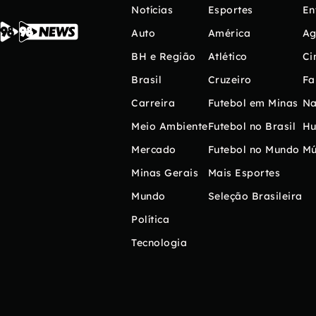
Notícias
Esportes
En
Auto
América
Ag
BH e Região
Atlético
Ci
Brasil
Cruzeiro
Fa
Carreira
Futebol em Minas
Na
Meio Ambiente
Futebol no Brasil
H
Mercado
Futebol no Mundo
Mú
Minas Gerais
Mais Esportes
Mundo
Seleção Brasileira
Política
Tecnologia