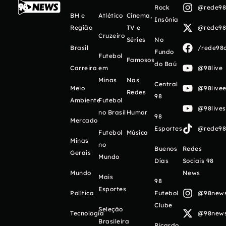
Rock
@rede98o
BH e
Atlético
Cinema,
Insônia
Região
TV e
@rede98o
Cruzeiro
Séries
No
Brasil
/rede98o
Fundo
Futebol
Famosos
do Baú
Carreira
em
@98live
Minas
Nas
Central
Meio
@98livee
Redes
98
Ambiente
Futebol
@98live
no Brasil
Humor
98
Mercado
Esportes
@rede98o
Futebol
Música
Minas
no
Buenos
Redes
Gerais
Mundo
Días
Sociais 98
Mundo
News
Mais
98
Esportes
Política
Futebol
@98newso
Clube
Seleção
Tecnologia
@98newso
Brasileira
Ricardo