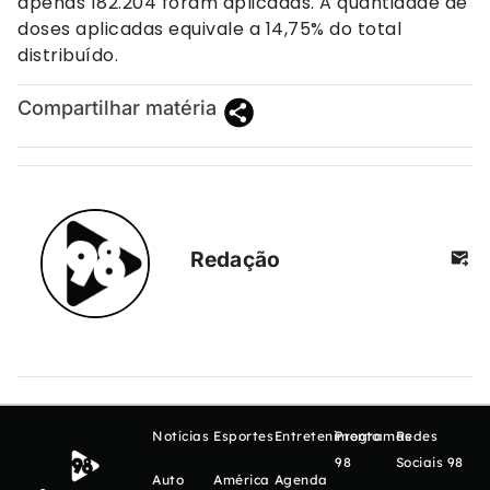
apenas 182.204 foram aplicadas. A quantidade de
doses aplicadas equivale a 14,75% do total
distribuído.
Compartilhar matéria
Redação
Notícias
Esportes
Entretenimento
Programas
Redes
98
Sociais 98
Auto
América
Agenda