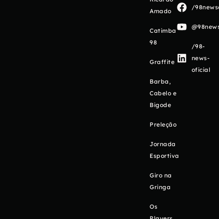
/98newso
Amado
@98newso
Catimba
98
/98-
news-
Graffite
oficial
Barba,
Cabelo e
Bigode
Preleção
Jornada
Esportiva
Giro na
Gringa
Os
Players