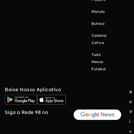
Matula
Buteco
Cadeira
Cativa
Tudo
Menos
Futebol
Baixe Nosso Aplicativo
A
o
V
Siga a Rede 98 no
i
v