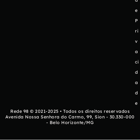
d
e
P
ri
v
a
ci
d
a
d
e
Rede 98 © 2021-2025 • Todos os direitos reservados
Avenida Nossa Senhora do Carmo, 99, Sion - 30.330-000
- Belo Horizonte/MG