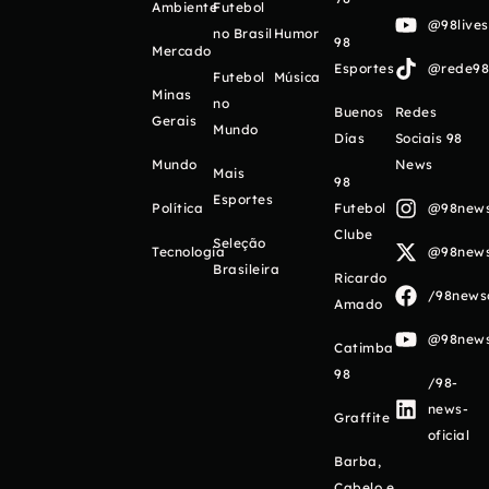
Ambiente
Futebol
@98live
no Brasil
Humor
98
Mercado
Esportes
@rede98o
Futebol
Música
Minas
no
Buenos
Redes
Gerais
Mundo
Días
Sociais 98
Mundo
News
Mais
98
Esportes
Política
Futebol
@98newso
Clube
Seleção
Tecnologia
@98newso
Brasileira
Ricardo
/98newso
Amado
@98newso
Catimba
98
/98-
news-
Graffite
oficial
Barba,
Cabelo e