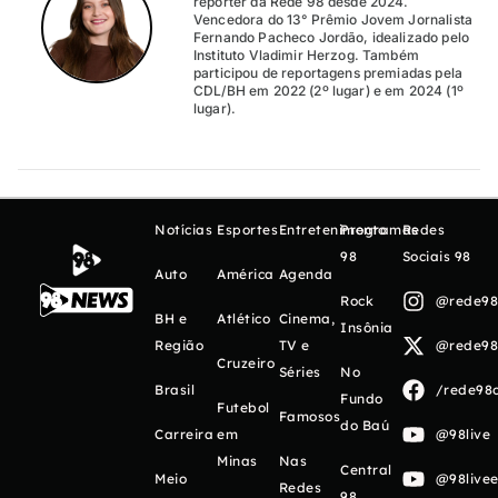
repórter da Rede 98 desde 2024.
Vencedora do 13° Prêmio Jovem Jornalista
Fernando Pacheco Jordão, idealizado pelo
Instituto Vladimir Herzog. Também
participou de reportagens premiadas pela
CDL/BH em 2022 (2º lugar) e em 2024 (1º
lugar).
Notícias
Esportes
Entretenimento
Programas
Redes
98
Sociais 98
Auto
América
Agenda
Rock
@rede98o
BH e
Atlético
Cinema,
Insônia
Região
TV e
@rede98o
Cruzeiro
Séries
No
Brasil
/rede98o
Fundo
Futebol
Famosos
do Baú
Carreira
em
@98live
Minas
Nas
Central
Meio
@98livee
Redes
98