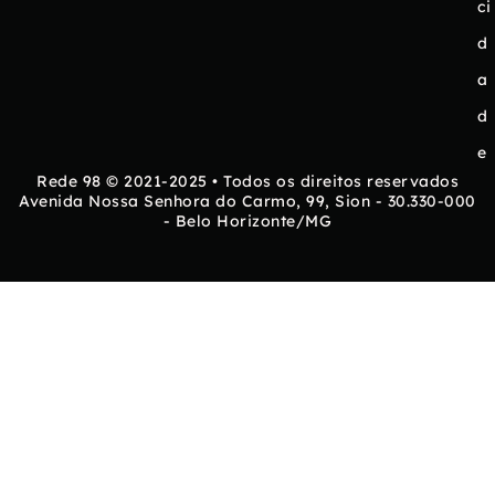
ci
d
a
d
e
Rede 98 © 2021-2025 • Todos os direitos reservados
Avenida Nossa Senhora do Carmo, 99, Sion - 30.330-000
- Belo Horizonte/MG