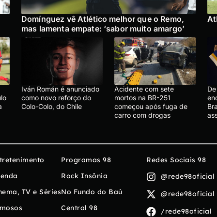
Domínguez vê Atlético melhor que o Remo,
At
mas lamenta empate: ‘sabor muito amargo’
Iván Román é anunciado
Acidente com sete
De 
lo
como novo reforço do
mortos na BR-251
en
a
Colo-Colo, do Chile
começou após fuga de
Bra
carro com drogas
ass
tretenimento
Programas 98
Redes Sociais 98
enda
Rock Insônia
@rede98oficial
nema, TV e Séries
No Fundo do Baú
@rede98oficial
mosos
Central 98
/rede98oficial