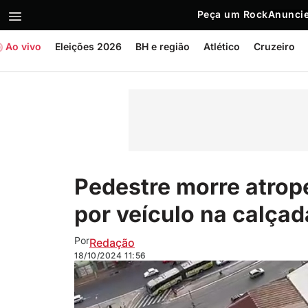
Peça um Rock
Anuncie
Ao vivo
Eleições 2026
BH e região
Atlético
Cruzeiro
Pedestre morre atrope
por veículo na calça
Por
Redação
18/10/2024
11:56