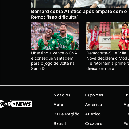
Bernard cobra Atlético após empate com o
Remo: ‘isso dificulta’
Uberlândia vence o CSA
Democrata-SL e Villa
e consegue vantagem
Nova decidem o Módu
para o jogo de volta na
II e retornam a primeir
Série D
divisão mineira
Notícias
Esportes
En
Auto
América
Ag
BH e Região
Atlético
Ci
Brasil
Cruzeiro
Fa