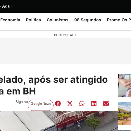
 Aqui
Economia
Política
Colunistas
98 Segundos
Promo Os P
PUBLICIDADE
lado, após ser atingido
da em BH
Siga no