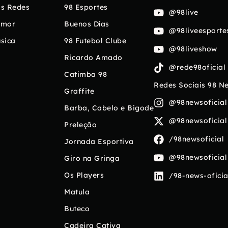
s Redes
98 Esportes
@98live
umor
Buenos Días
@98liveesporte
sica
98 Futebol Clube
@98liveshow
Ricardo Amado
@rede98oficial
Catimba 98
Redes Sociais 98 N
Graffite
@98newsoficial
Barba, Cabelo e Bigode
@98newsoficial
Preleção
/98newsoficial
Jornada Esportiva
@98newsoficial
Giro na Gringa
Os Players
/98-news-oficia
Matula
Buteco
Cadeira Cativa