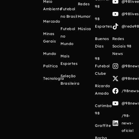
Meio
@98livee
Redes
98
Ambiente
Futebol
@98live
no Brasil
Humor
98
Mercado
Esportes
@rede98o
Futebol
Música
Minas
no
Buenos
Redes
Gerais
Mundo
Días
Sociais 98
Mundo
News
Mais
98
Esportes
Política
Futebol
@98newso
Clube
Seleção
Tecnologia
@98newso
Brasileira
Ricardo
/98newso
Amado
@98newso
Catimba
98
/98-
news-
Graffite
oficial
Barba,