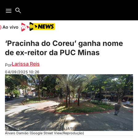
Ao vivo
‘Pracinha do Coreu’ ganha nome
de ex-reitor da PUC Minas
Larissa Reis
Por
04/09/2025
10:26
A Lei foi publicada nesta quinta-feira (4/9) pelo prefeito de Belo Horizonte,
Álvaro Damião (Google Street View/Reprodução)