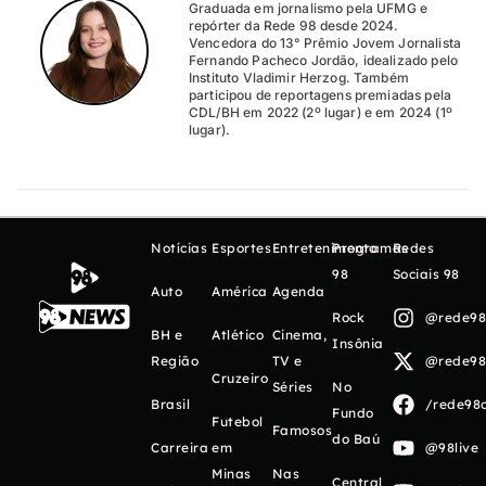
Graduada em jornalismo pela UFMG e
repórter da Rede 98 desde 2024.
Vencedora do 13° Prêmio Jovem Jornalista
Fernando Pacheco Jordão, idealizado pelo
Instituto Vladimir Herzog. Também
participou de reportagens premiadas pela
CDL/BH em 2022 (2º lugar) e em 2024 (1º
lugar).
Notícias
Esportes
Entretenimento
Programas
Redes
98
Sociais 98
Auto
América
Agenda
Rock
@rede98o
BH e
Atlético
Cinema,
Insônia
Região
TV e
@rede98o
Cruzeiro
Séries
No
Brasil
/rede98o
Fundo
Futebol
Famosos
do Baú
Carreira
em
@98live
Minas
Nas
Central