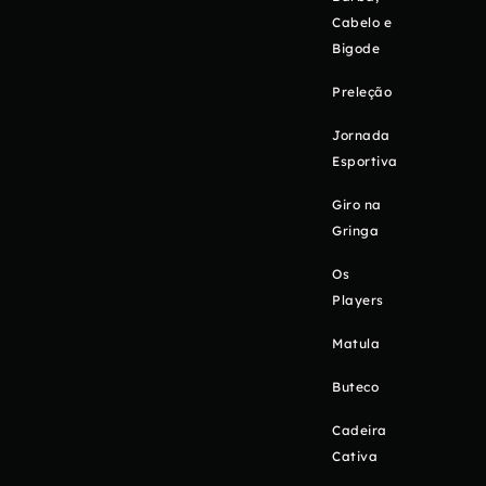
Cabelo e
Bigode
Preleção
Jornada
Esportiva
Giro na
Gringa
Os
Players
Matula
Buteco
Cadeira
Cativa