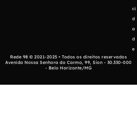
ci
d
a
d
e
Rede 98 © 2021-2025 • Todos os direitos reservados
Avenida Nossa Senhora do Carmo, 99, Sion - 30.330-000
- Belo Horizonte/MG