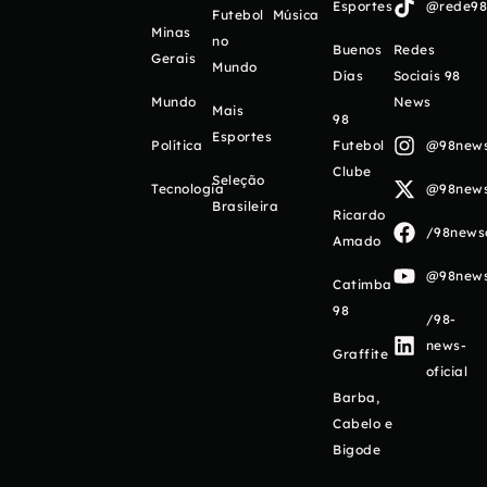
Esportes
@rede98o
Futebol
Música
Minas
no
Buenos
Redes
Gerais
Mundo
Días
Sociais 98
Mundo
News
Mais
98
Esportes
Política
Futebol
@98newso
Clube
Seleção
Tecnologia
@98newso
Brasileira
Ricardo
/98newso
Amado
@98newso
Catimba
98
/98-
news-
Graffite
oficial
Barba,
Cabelo e
Bigode