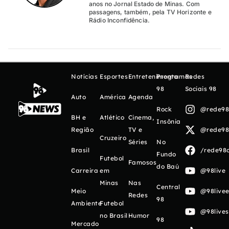
anos no Jornal Estado de Minas. Com
passagens, também, pela TV Horizonte e
Rádio Inconfidência.
Notícias
Esportes
Entretenimento
Programas
Redes
98
Sociais 98
Auto
América
Agenda
Rock
@rede98o
BH e
Atlético
Cinema,
Insônia
Região
TV e
@rede98o
Cruzeiro
Séries
No
Brasil
/rede98o
Fundo
Futebol
Famosos
do Baú
Carreira
em
@98live
Minas
Nas
Central
Meio
@98livee
Redes
98
Ambiente
Futebol
@98live
no Brasil
Humor
98
Mercado