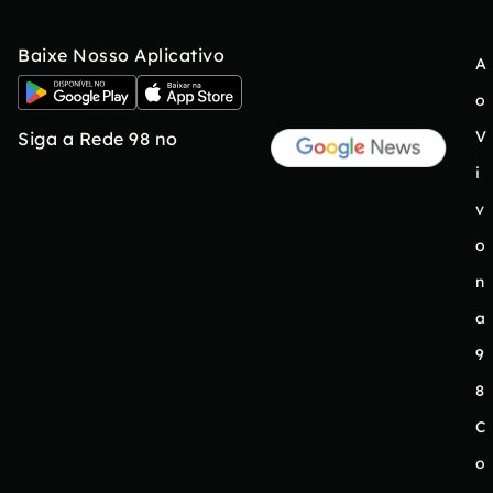
Baixe Nosso Aplicativo
A
o
V
Siga a Rede 98 no
i
v
o
n
a
9
8
C
o