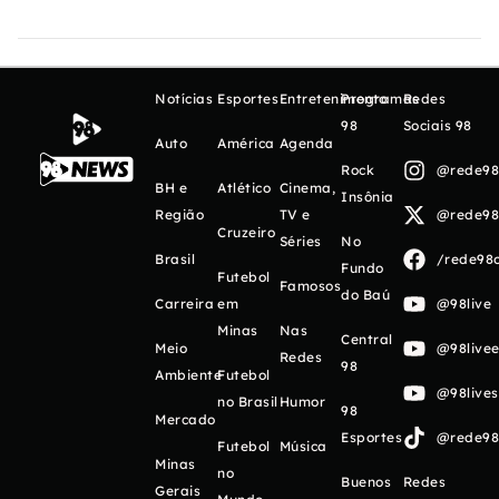
Notícias
Esportes
Entretenimento
Programas
Redes
98
Sociais 98
Auto
América
Agenda
Rock
@rede98o
BH e
Atlético
Cinema,
Insônia
Região
TV e
@rede98o
Cruzeiro
Séries
No
Brasil
/rede98o
Fundo
Futebol
Famosos
do Baú
Carreira
em
@98live
Minas
Nas
Central
Meio
@98livee
Redes
98
Ambiente
Futebol
@98live
no Brasil
Humor
98
Mercado
Esportes
@rede98o
Futebol
Música
Minas
no
Buenos
Redes
Gerais