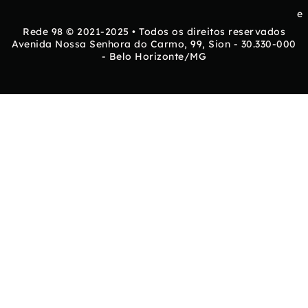
e
Rede 98 © 2021-2025 • Todos os direitos reservados
Avenida Nossa Senhora do Carmo, 99, Sion - 30.330-000
- Belo Horizonte/MG