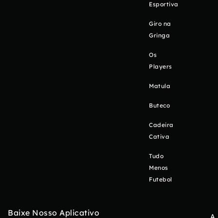
Esportiva
Giro na
Gringa
Os
Players
Matula
Buteco
Cadeira
Cativa
Tudo
Menos
Futebol
Baixe Nosso Aplicativo
A