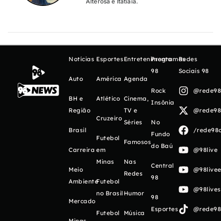
Alterosa e Itatiaia.
Notícias
Esportes
Entretenimento
Programas
Redes
98
Sociais 98
Auto
América
Agenda
Rock
@rede98o
BH e
Atlético
Cinema,
Insônia
Região
TV e
@rede98o
Cruzeiro
Séries
No
Brasil
/rede98o
Fundo
Futebol
Famosos
do Baú
Carreira
em
@98live
Minas
Nas
Central
Meio
@98livee
Redes
98
Ambiente
Futebol
@98live
no Brasil
Humor
98
Mercado
Esportes
@rede98o
Futebol
Música
Minas