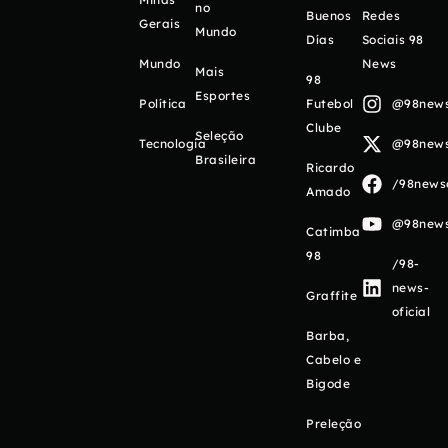
no
Buenos
Redes
Gerais
Mundo
Días
Sociais 98
Mundo
News
Mais
98
Esportes
Política
Futebol
@98newso
Clube
Seleção
Tecnologia
@98newso
Brasileira
Ricardo
/98newso
Amado
@98newso
Catimba
98
/98-
news-
Graffite
oficial
Barba,
Cabelo e
Bigode
Preleção