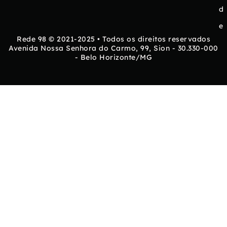
d
e
Rede 98 © 2021-2025 • Todos os direitos reservados
Avenida Nossa Senhora do Carmo, 99, Sion - 30.330-000
- Belo Horizonte/MG