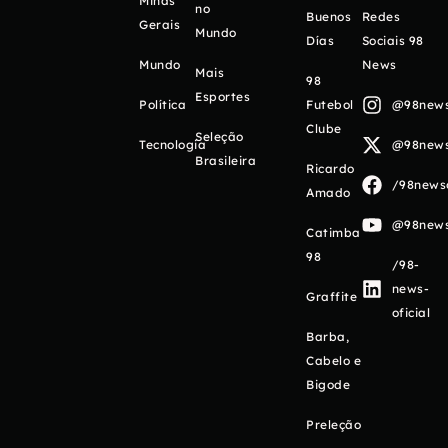
Minas
no
Buenos
Redes
Gerais
Mundo
Días
Sociais 98
Mundo
News
Mais
98
Esportes
Política
Futebol
@98newso
Clube
Seleção
Tecnologia
@98newso
Brasileira
Ricardo
/98newso
Amado
@98newso
Catimba
98
/98-
news-
Graffite
oficial
Barba,
Cabelo e
Bigode
Preleção