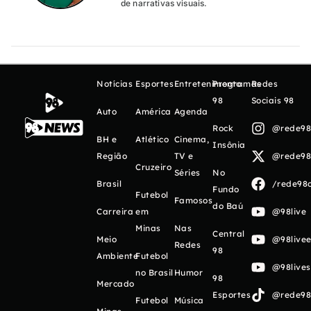
de narrativas visuais.
Notícias
Esportes
Entretenimento
Programas
Redes
98
Sociais 98
Auto
América
Agenda
Rock
@rede98o
BH e
Atlético
Cinema,
Insônia
Região
TV e
@rede98o
Cruzeiro
Séries
No
Brasil
/rede98o
Fundo
Futebol
Famosos
do Baú
Carreira
em
@98live
Minas
Nas
Central
Meio
@98livee
Redes
98
Ambiente
Futebol
@98live
no Brasil
Humor
98
Mercado
Esportes
@rede98o
Futebol
Música