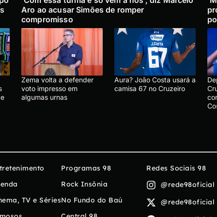
is
Aro ao acusar Simões de romper
pr
compromisso
po
Zema volta a defender
Aura? João Costa usará a
De
s
voto impresso em
camisa 67 no Cruzeiro
Cru
de
algumas urnas
co
Co
tretenimento
Programas 98
Redes Sociais 98
enda
Rock Insônia
@rede98oficial
nema, TV e Séries
No Fundo do Baú
@rede98oficial
mosos
Central 98