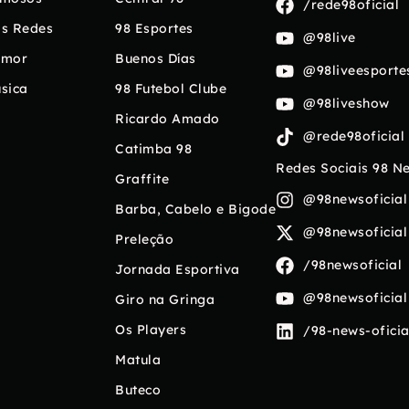
/rede98oficial
s Redes
98 Esportes
@98live
umor
Buenos Días
@98liveesporte
sica
98 Futebol Clube
@98liveshow
Ricardo Amado
@rede98oficial
Catimba 98
Redes Sociais 98 N
Graffite
@98newsoficial
Barba, Cabelo e Bigode
@98newsoficial
Preleção
/98newsoficial
Jornada Esportiva
@98newsoficial
Giro na Gringa
Os Players
/98-news-oficia
Matula
Buteco