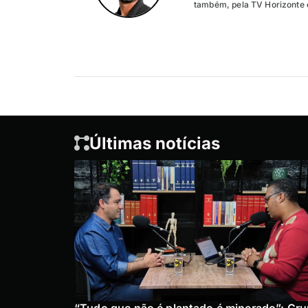
também, pela TV Horizonte e
Últimas notícias
“Tudo que não é plantado é minerado”: Gr