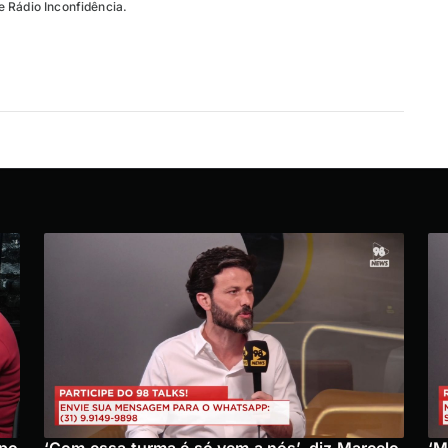
 Rádio Inconfidência.
upo
‘Com essa turma é só vem a nós’, diz Marcelo
‘M