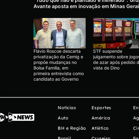
Avante aposta em inovação em Minas Gera
Flávio Roscoe descarta
STF suspende
privatização da Cemig e
julgamento sobre jogo
propõe mudanças no
de azar após pedido 
Bolsa Família, em
vista de Dino
primeira entrevista como
candidato ao Governo
Notícias
Esportes
En
Auto
América
Ag
BH e Região
Atlético
Ci
Brasil
Cruzeiro
Fa