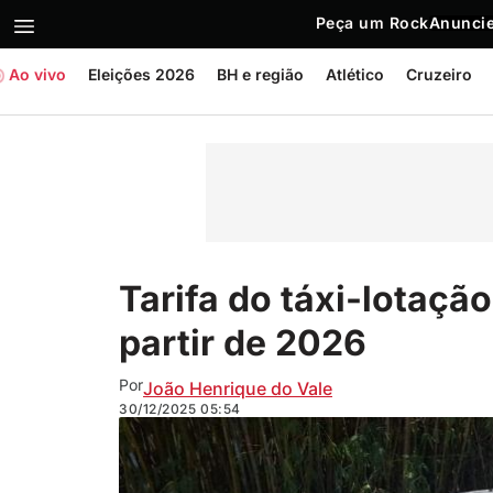
Peça um Rock
Anuncie
Ao vivo
Eleições 2026
BH e região
Atlético
Cruzeiro
Tarifa do táxi-lotação
partir de 2026
Por
João Henrique do Vale
30/12/2025
05:54