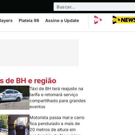
layers
Plateia 98
Assine a Update
s de BH e região
Táxi de BH terá reajuste na
tarifa e retomará serviço
compartilhado para grandes
eventos
Motorista passa mal e carro
fica pendurado a mais de
20 metros de altura em