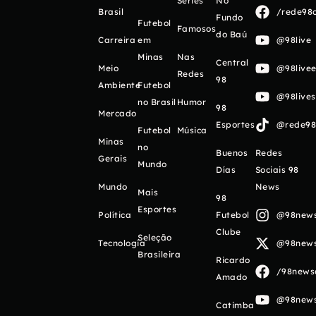
Séries
No
Brasil
/rede98o
Fundo
Futebol
Famosos
do Baú
Carreira
em
@98live
Minas
Nas
Central
Meio
@98livee
Redes
98
Ambiente
Futebol
@98live
no Brasil
Humor
98
Mercado
Esportes
@rede98o
Futebol
Música
Minas
no
Buenos
Redes
Gerais
Mundo
Días
Sociais 98
Mundo
News
Mais
98
Esportes
Política
Futebol
@98newso
Clube
Seleção
Tecnologia
@98newso
Brasileira
Ricardo
/98newso
Amado
@98newso
Catimba