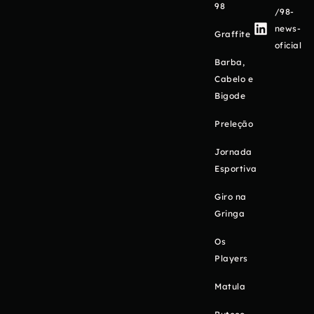
98
/98-
news-
Graffite
oficial
Barba,
Cabelo e
Bigode
Preleção
Jornada
Esportiva
Giro na
Gringa
Os
Players
Matula