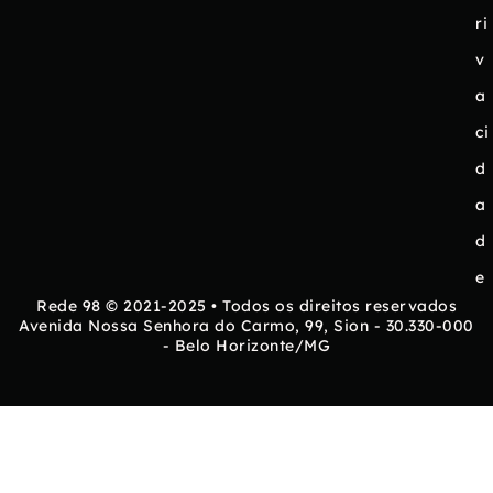
ri
v
a
ci
d
a
d
e
Rede 98 © 2021-2025 • Todos os direitos reservados
Avenida Nossa Senhora do Carmo, 99, Sion - 30.330-000
- Belo Horizonte/MG