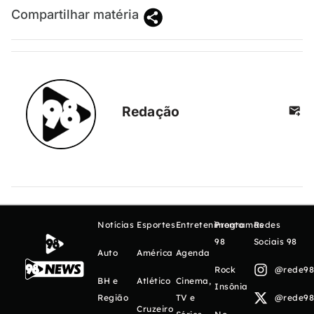
Compartilhar matéria
Redação
Notícias
Esportes
Entretenimento
Programas
Redes
98
Sociais 98
Auto
América
Agenda
Rock
@rede98o
BH e
Atlético
Cinema,
Insônia
Região
TV e
@rede98o
Cruzeiro