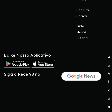
Buteco
Cadeira
Cativa
Tudo
Menos
Futebol
Baixe Nosso Aplicativo
A
o
V
Siga a Rede 98 no
i
v
o
n