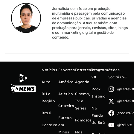
Jornalista com foco em produção
multimídia e passagem pela comunicação
de empresas públicas, privadas e agências
de comunicação. Atuou também com
produção para jornais, revistas, sites, blogs
e com marketing digital e gestão de
conteúdo.
Notícias
Esportes
Entretenimento
Programas
Redes
98
Sociais 98
Auto
América
Agenda
Rock
@rede98o
BH e
Atlético
Cinema,
Insônia
Região
TV e
@rede98o
Cruzeiro
Séries
No
Brasil
/rede98o
Fundo
Futebol
Famosos
do Baú
Carreira
em
@98live
Minas
Nas