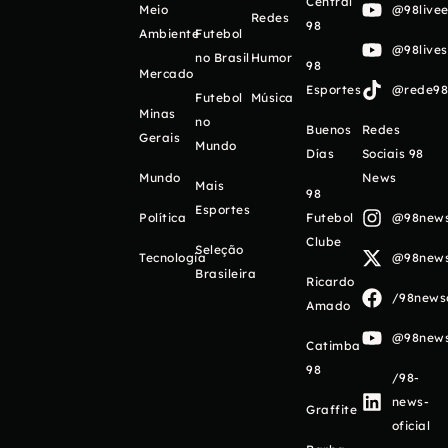
Central
Meio
@98livee
Redes
98
Ambiente
Futebol
@98live
no Brasil
Humor
98
Mercado
Esportes
@rede98o
Futebol
Música
Minas
no
Buenos
Redes
Gerais
Mundo
Días
Sociais 98
Mundo
News
Mais
98
Esportes
Política
Futebol
@98newso
Clube
Seleção
Tecnologia
@98newso
Brasileira
Ricardo
/98newso
Amado
@98newso
Catimba
98
/98-
news-
Graffite
oficial