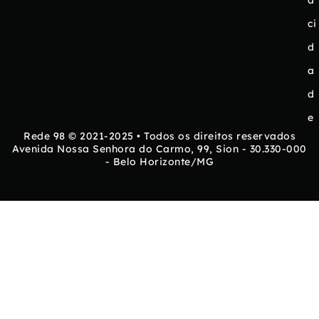
a
ci
d
a
d
e
Rede 98 © 2021-2025 • Todos os direitos reservados
Avenida Nossa Senhora do Carmo, 99, Sion - 30.330-000
- Belo Horizonte/MG