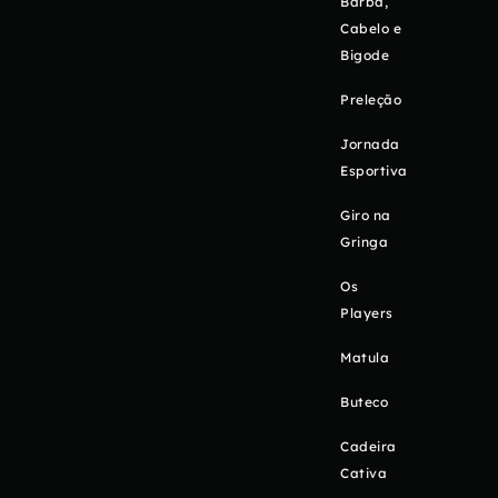
Barba,
Cabelo e
Bigode
Preleção
Jornada
Esportiva
Giro na
Gringa
Os
Players
Matula
Buteco
Cadeira
Cativa