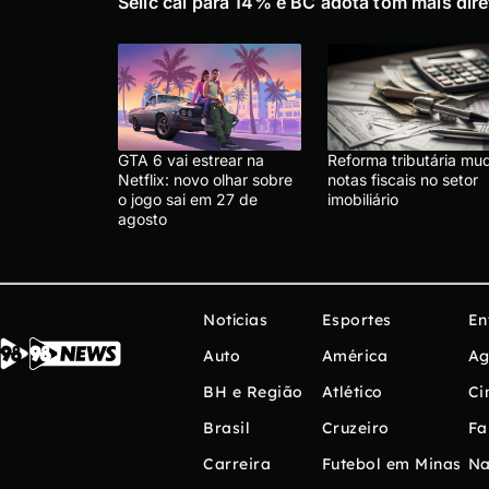
Selic cai para 14% e BC adota tom mais dire
GTA 6 vai estrear na
Reforma tributária mu
Netflix: novo olhar sobre
notas fiscais no setor
o jogo sai em 27 de
imobiliário
agosto
Notícias
Esportes
En
Auto
América
Ag
BH e Região
Atlético
Ci
Brasil
Cruzeiro
Fa
Carreira
Futebol em Minas
Na