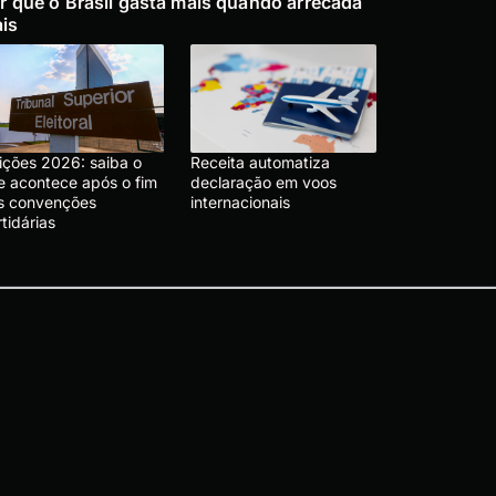
r que o Brasil gasta mais quando arrecada
is
eições 2026: saiba o
Receita automatiza
e acontece após o fim
declaração em voos
s convenções
internacionais
tidárias