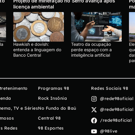
to
Projeto de mineração no Serro avança após
Po
licença ambiental
ma
da
Hawkish e dovish:
Teatro da ocupação
El
entenda a linguagem do
perde espaço com a
qu
Banco Central
inteligência artificial
da
par
tretenimento
Programas 98
Redes Sociais 98
enda
Rock Insônia
@rede98oficial
nema, TV e Séries
No Fundo do Baú
@rede98oficial
mosos
Central 98
/rede98oficial
s Redes
98 Esportes
@98live