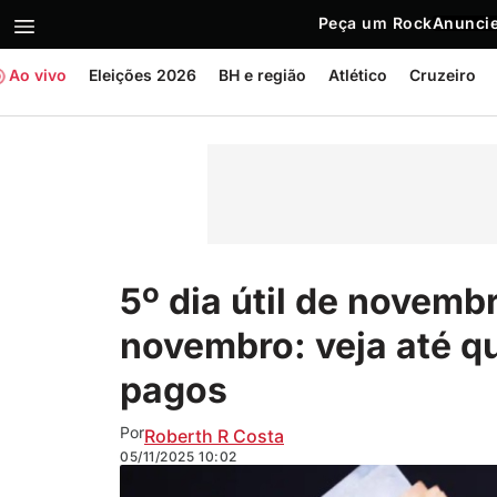
Peça um Rock
Anuncie
Ao vivo
Eleições 2026
BH e região
Atlético
Cruzeiro
5º dia útil de novemb
novembro: veja até q
pagos
Por
Roberth R Costa
05/11/2025
10:02