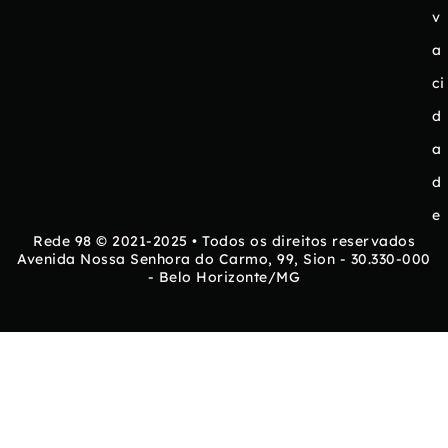
v
a
ci
d
a
d
e
Rede 98 © 2021-2025 • Todos os direitos reservados
Avenida Nossa Senhora do Carmo, 99, Sion - 30.330-000
- Belo Horizonte/MG