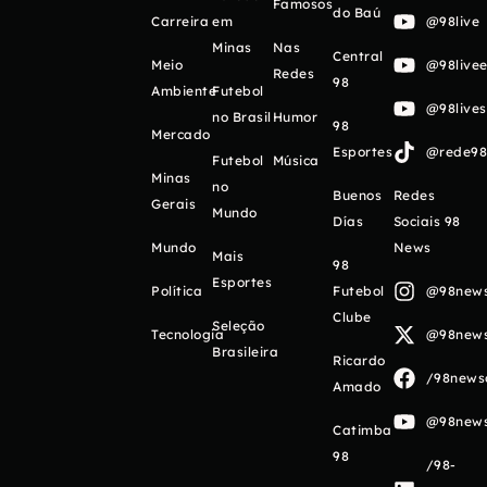
Famosos
do Baú
Carreira
em
@98live
Minas
Nas
Central
Meio
@98livee
Redes
98
Ambiente
Futebol
@98live
no Brasil
Humor
98
Mercado
Esportes
@rede98o
Futebol
Música
Minas
no
Buenos
Redes
Gerais
Mundo
Días
Sociais 98
Mundo
News
Mais
98
Esportes
Política
Futebol
@98newso
Clube
Seleção
Tecnologia
@98newso
Brasileira
Ricardo
/98newso
Amado
@98newso
Catimba
98
/98-