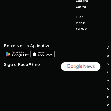
Cadeira
Cativa
Tudo
Menos
Futebol
Baixe Nosso Aplicativo
A
o
V
Siga a Rede 98 no
i
v
o
n
a