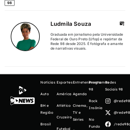
98
Ludmila Souza
Graduada em jornalismo pela Universidade
Federal de Ouro Preto (Ufop) e repórter da
Rede 98 desde 2025. É fotógrafa e amante
de narrativas visuais.
Notícias
Esportes
Entretenimento
Programas
Redes
98
Sociais 98
Auto
América
Agenda
Rock
@rede98o
BH e
Atlético
Cinema,
Insônia
Região
TV e
@rede98o
Cruzeiro
Séries
No
Brasil
/rede98o
Fundo
Futebol