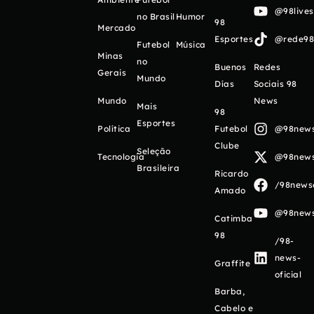
@98live
no Brasil
Humor
98
Mercado
Esportes
@rede98o
Futebol
Música
Minas
no
Buenos
Redes
Gerais
Mundo
Días
Sociais 98
Mundo
News
Mais
98
Esportes
Política
Futebol
@98newso
Clube
Seleção
Tecnologia
@98newso
Brasileira
Ricardo
/98newso
Amado
@98newso
Catimba
98
/98-
news-
Graffite
oficial
Barba,
Cabelo e