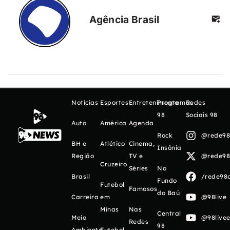
Agência Brasil
Notícias
Esportes
Entretenimento
Programas
Redes
98
Sociais 98
Auto
América
Agenda
Rock
@rede98o
BH e
Atlético
Cinema,
Insônia
Região
TV e
@rede98o
Cruzeiro
Séries
No
Brasil
/rede98o
Fundo
Futebol
Famosos
do Baú
Carreira
em
@98live
Minas
Nas
Central
Meio
@98livee
Redes
98
Ambiente
Futebol