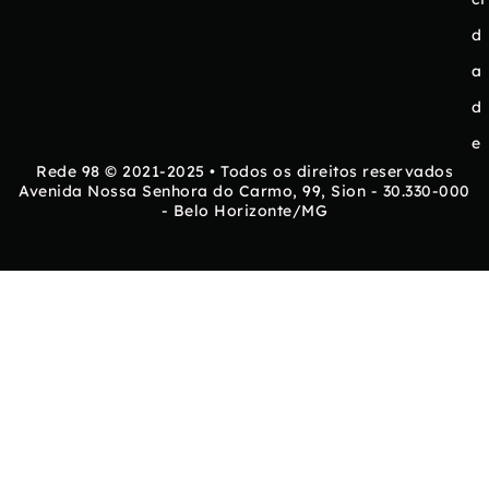
d
a
d
e
Rede 98 © 2021-2025 • Todos os direitos reservados
Avenida Nossa Senhora do Carmo, 99, Sion - 30.330-000
- Belo Horizonte/MG