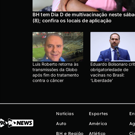
BH tem Dia D de multivacinação neste sáb
(8); confira os locais de aplicação
Luis Roberto retorna às
Eduardo Bolsonaro crit
transmissões da Globo
obrigatoriedade de
após fim do tratamento
vacinas no Brasil:
contra o câncer
‘Liberdade’
Notícias
Esportes
En
Auto
América
Ag
BH e Região
Atlético
Ci