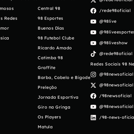
mosos
Central 98
/rede98oficial
s Redes
98 Esportes
@98live
umor
Buenos Días
@98liveesporte
sica
98 Futebol Clube
@98liveshow
Ricardo Amado
@rede98oficial
Catimba 98
Redes Sociais 98 N
Graffite
@98newsoficial
Barba, Cabelo e Bigode
@98newsoficial
Preleção
/98newsoficial
Jornada Esportiva
@98newsoficial
Giro na Gringa
Os Players
/98-news-oficia
Matula