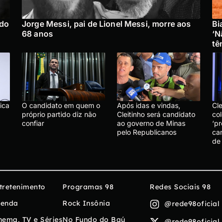
ado
Jorge Messi, pai de Lionel Messi, morre aos
Bi
68 anos
‘N
tê
ica
O candidato em quem o
Após idas e vindas,
Cl
próprio partido diz não
Cleitinho será candidato
col
confiar
ao governo de Minas
‘p
pelo Republicanos
ca
de
tretenimento
Programas 98
Redes Sociais 98
enda
Rock Insônia
@rede98oficial
nema, TV e Séries
No Fundo do Baú
@rede98oficial