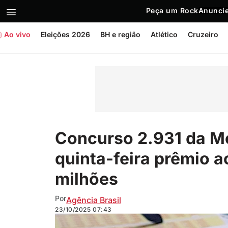
Peça um Rock
Anuncie
Ao vivo
Eleições 2026
BH e região
Atlético
Cruzeiro
Concurso 2.931 da M
quinta-feira prêmio 
milhões
Por
Agência Brasil
23/10/2025
07:43