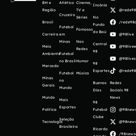
BH e
Atlético
Cinema,
Insônia
Região
TV e
@rede98o
Cruzeiro
Séries
No
Brasil
/rede98o
Fundo
Futebol
Famosos
do Baú
Carreira
em
@98live
Minas
Nas
Central
Meio
@98livee
Redes
98
Ambiente
Futebol
@98live
no Brasil
Humor
98
Mercado
Esportes
@rede98o
Futebol
Música
Minas
no
Buenos
Redes
Gerais
Mundo
Días
Sociais 98
Mundo
News
Mais
98
Esportes
Política
Futebol
@98newso
Clube
Seleção
Tecnologia
@98newso
Brasileira
Ricardo
/98newso