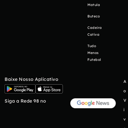
Matula
Buteco
Cadeira
Cativa
Tudo
Menos
Futebol
Baixe Nosso Aplicativo
A
o
V
Siga a Rede 98 no
i
v