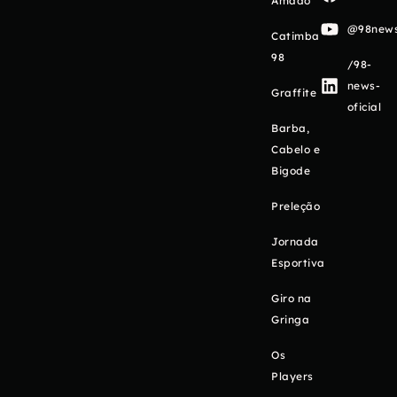
Amado
@98newso
Catimba
98
/98-
news-
Graffite
oficial
Barba,
Cabelo e
Bigode
Preleção
Jornada
Esportiva
Giro na
Gringa
Os
Players