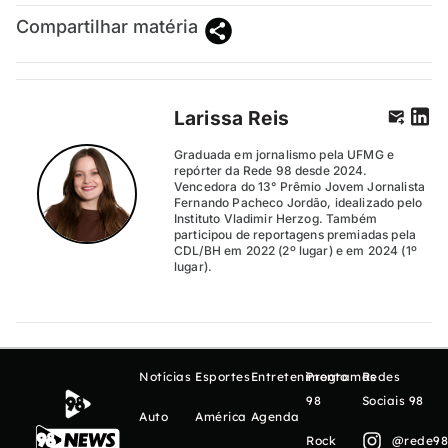
Compartilhar matéria
Larissa Reis
Graduada em jornalismo pela UFMG e
repórter da Rede 98 desde 2024.
Vencedora do 13° Prêmio Jovem Jornalista
Fernando Pacheco Jordão, idealizado pelo
Instituto Vladimir Herzog. Também
participou de reportagens premiadas pela
CDL/BH em 2022 (2º lugar) e em 2024 (1º
lugar).
Notícias
Esportes
Entretenimento
Programas
Redes
98
Sociais 98
Auto
América
Agenda
Rock
@rede98o