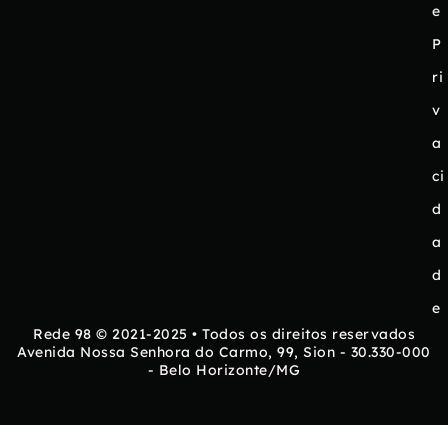
e
P
ri
v
a
ci
d
a
d
e
Rede 98 © 2021-2025 • Todos os direitos reservados
Avenida Nossa Senhora do Carmo, 99, Sion - 30.330-000
- Belo Horizonte/MG