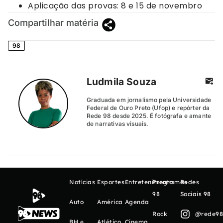
Aplicação das provas: 8 e 15 de novembro
Compartilhar matéria
98
Ludmila Souza
Graduada em jornalismo pela Universidade
Federal de Ouro Preto (Ufop) e repórter da
Rede 98 desde 2025. É fotógrafa e amante
de narrativas visuais.
Notícias
Esportes
Entretenimento
Programas
Redes
98
Sociais 98
Auto
América
Agenda
Rock
@rede98o
BH e
Atlético
Cinema,