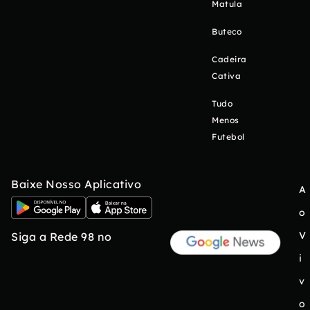
Matula
Buteco
Cadeira
Cativa
Tudo
Menos
Futebol
Baixe Nosso Aplicativo
A
o
V
Siga a Rede 98 no
i
v
o