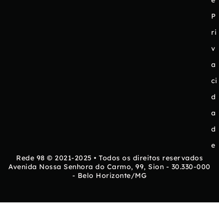
P
ri
v
a
ci
d
a
d
e
Rede 98 © 2021-2025 • Todos os direitos reservados
Avenida Nossa Senhora do Carmo, 99, Sion - 30.330-000
- Belo Horizonte/MG