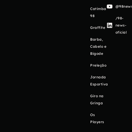
@98newso
Catimba
98
/98-
news-
Graffite
oficial
Barba,
Cabelo e
Bigode
Preleção
Jornada
Esportiva
Giro na
Gringa
Os
Players