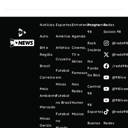
Notícias
Esportes
Entretenimento
Programas
Redes
98
Sociais 98
Auto
América
Agenda
Rock
@rede98o
BH e
Atlético
Cinema,
Insônia
Região
TV e
@rede98o
Cruzeiro
Séries
No
Brasil
/rede98o
Fundo
Futebol
Famosos
do Baú
Carreira
em
@98live
Minas
Nas
Central
Meio
@98livee
Redes
98
Ambiente
Futebol
@98live
no Brasil
Humor
98
Mercado
Esportes
@rede98o
Futebol
Música
Minas
no
Buenos
Redes
Gerais
Mundo