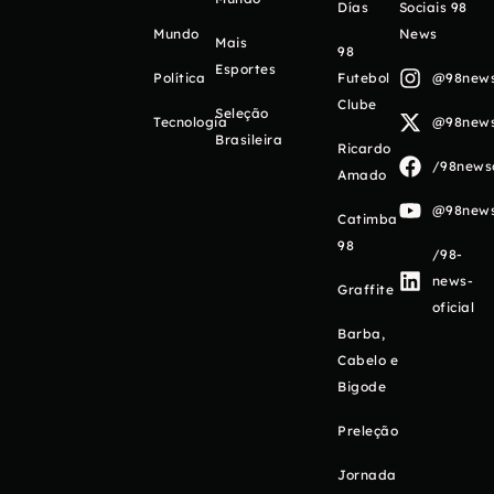
Días
Sociais 98
Mundo
News
Mais
98
Esportes
Política
Futebol
@98newso
Clube
Seleção
Tecnologia
@98newso
Brasileira
Ricardo
/98newso
Amado
@98newso
Catimba
98
/98-
news-
Graffite
oficial
Barba,
Cabelo e
Bigode
Preleção
Jornada