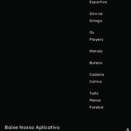
Esportiva
Giro na
Gringa
Os
Players
Matula
Buteco
Cadeira
Cativa
Tudo
Menos
Futebol
Baixe Nosso Aplicativo
A