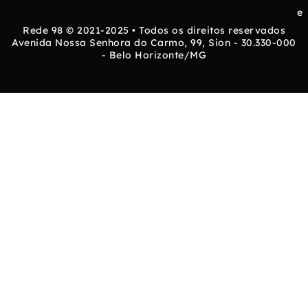
e
Rede 98 © 2021-2025 • Todos os direitos reservados
Avenida Nossa Senhora do Carmo, 99, Sion - 30.330-000
- Belo Horizonte/MG