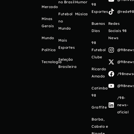
no Brasil
Humor
98
Mercado
Esportes
@rede98o
Futebol
Música
Minas
no
Buenos
Redes
Gerais
Mundo
Días
Sociais 98
Mundo
News
Mais
98
Esportes
Política
Futebol
@98newso
Clube
Seleção
Tecnologia
@98newso
Brasileira
Ricardo
/98newso
Amado
@98newso
Catimba
98
/98-
news-
Graffite
oficial
Barba,
Cabelo e
Bigode