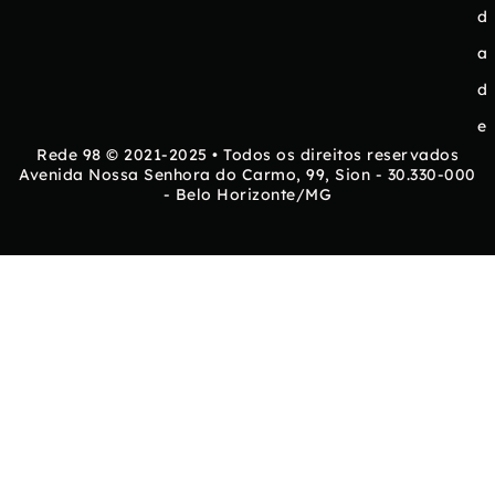
d
a
d
e
Rede 98 © 2021-2025 • Todos os direitos reservados
Avenida Nossa Senhora do Carmo, 99, Sion - 30.330-000
- Belo Horizonte/MG