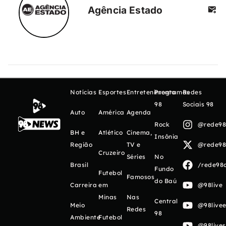
Agência Estado
Notícias
Esportes
Entretenimento
Programas
Redes
98
Sociais 98
Auto
América
Agenda
Rock
@rede98o
BH e
Atlético
Cinema,
Insônia
Região
TV e
@rede98o
Cruzeiro
Séries
No
Brasil
/rede98o
Fundo
Futebol
Famosos
do Baú
Carreira
em
@98live
Minas
Nas
Central
Meio
@98livee
Redes
98
Ambiente
Futebol
@98live