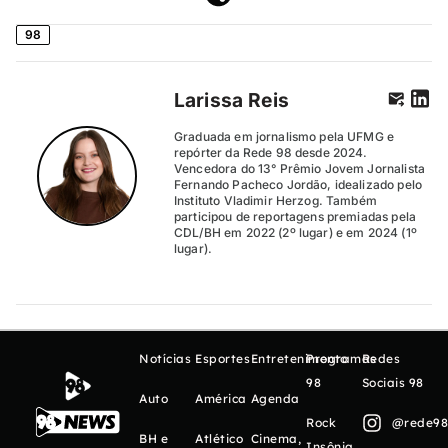
98
Larissa Reis
Graduada em jornalismo pela UFMG e
repórter da Rede 98 desde 2024.
Vencedora do 13° Prêmio Jovem Jornalista
Fernando Pacheco Jordão, idealizado pelo
Instituto Vladimir Herzog. Também
participou de reportagens premiadas pela
CDL/BH em 2022 (2º lugar) e em 2024 (1º
lugar).
Notícias
Esportes
Entretenimento
Programas
Redes
98
Sociais 98
Auto
América
Agenda
Rock
@rede98o
BH e
Atlético
Cinema,
Insônia