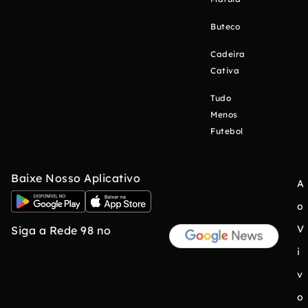
Buteco
Cadeira
Cativa
Tudo
Menos
Futebol
Baixe Nosso Aplicativo
A
o
V
Siga a Rede 98 no
i
v
o