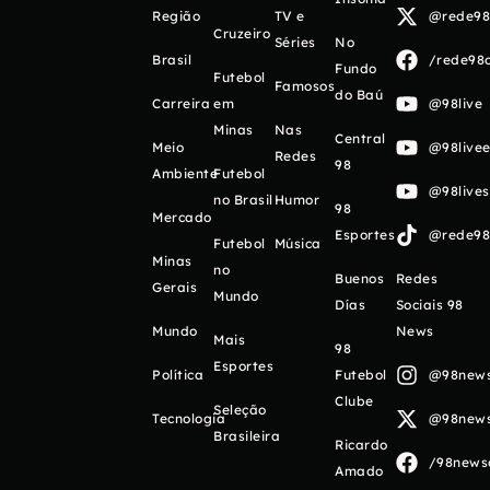
Região
TV e
@rede98o
Cruzeiro
Séries
No
Brasil
/rede98o
Fundo
Futebol
Famosos
do Baú
Carreira
em
@98live
Minas
Nas
Central
Meio
@98livee
Redes
98
Ambiente
Futebol
@98live
no Brasil
Humor
98
Mercado
Esportes
@rede98o
Futebol
Música
Minas
no
Buenos
Redes
Gerais
Mundo
Días
Sociais 98
Mundo
News
Mais
98
Esportes
Política
Futebol
@98newso
Clube
Seleção
Tecnologia
@98newso
Brasileira
Ricardo
/98newso
Amado