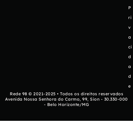
P
ri
v
a
ci
d
a
d
e
Rede 98 © 2021-2025 • Todos os direitos reservados
Avenida Nossa Senhora do Carmo, 99, Sion - 30.330-000
- Belo Horizonte/MG