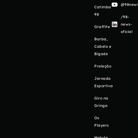
@98newso
Catimba
98
/98-
news-
Graffite
oficial
Barba,
Cabelo e
Bigode
Preleção
Jornada
Esportiva
Giro na
Gringa
Os
Players
Matula