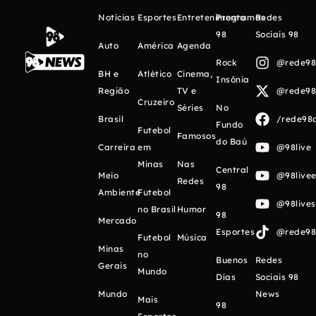
Notícias
Esportes
Entretenimento
Programas
Redes
98
Sociais 98
Auto
América
Agenda
Rock
@rede98o
BH e
Atlético
Cinema,
Insônia
Região
TV e
@rede98o
Cruzeiro
Séries
No
Brasil
/rede98o
Fundo
Futebol
Famosos
do Baú
Carreira
em
@98live
Minas
Nas
Central
Meio
@98livee
Redes
98
Ambiente
Futebol
@98live
no Brasil
Humor
98
Mercado
Esportes
@rede98o
Futebol
Música
Minas
no
Buenos
Redes
Gerais
Mundo
Días
Sociais 98
Mundo
News
Mais
98