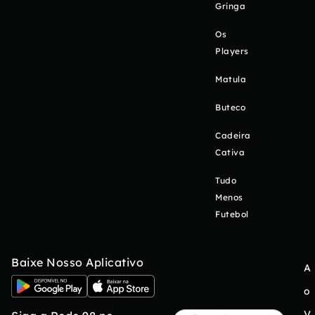
Gringa
Os
Players
Matula
Buteco
Cadeira
Cativa
Tudo
Menos
Futebol
Baixe Nosso Aplicativo
A
o
V