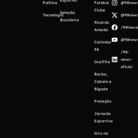
Esportes
Política
Futebol
@98newso
Clube
Seleção
Tecnologia
@98newso
Brasileira
Ricardo
/98newso
Amado
@98newso
Catimba
98
/98-
news-
Graffite
oficial
Barba,
Cabelo e
Bigode
Preleção
Jornada
Esportiva
Giro na