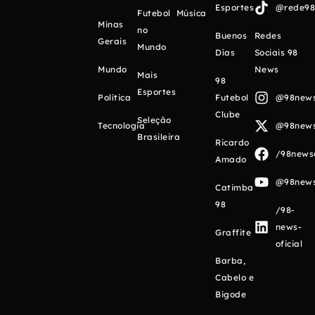
Esportes
@rede98o
Futebol
Música
Minas
no
Buenos
Redes
Gerais
Mundo
Días
Sociais 98
Mundo
News
Mais
98
Esportes
Política
Futebol
@98newso
Clube
Seleção
Tecnologia
@98newso
Brasileira
Ricardo
/98newso
Amado
@98newso
Catimba
98
/98-
news-
Graffite
oficial
Barba,
Cabelo e
Bigode