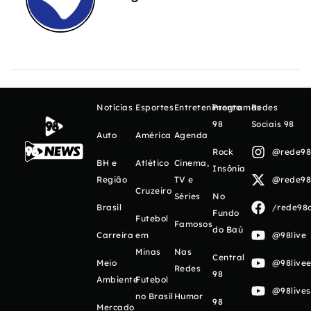
Notícias
Esportes
Entretenimento
Programas
Redes
98
Sociais 98
Auto
América
Agenda
Rock
@rede98o
BH e
Atlético
Cinema,
Insônia
Região
TV e
@rede98o
Cruzeiro
Séries
No
Brasil
/rede98o
Fundo
Futebol
Famosos
do Baú
Carreira
em
@98live
Minas
Nas
Central
Meio
@98livee
Redes
98
Ambiente
Futebol
@98live
no Brasil
Humor
98
Mercado