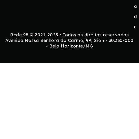
a
d
e
Rede 98 © 2021-2025 • Todos os direitos reservados
Avenida Nossa Senhora do Carmo, 99, Sion - 30.330-000
- Belo Horizonte/MG