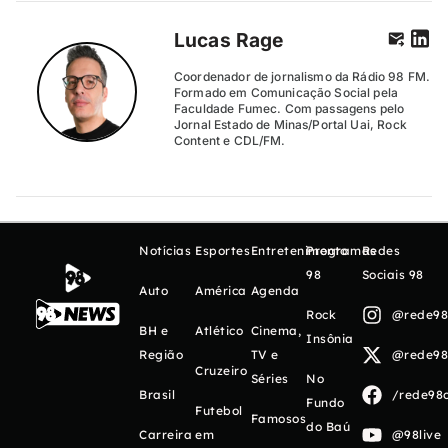
Lucas Rage
Coordenador de jornalismo da Rádio 98 FM.
Formado em Comunicação Social pela
Faculdade Fumec. Com passagens pelo
Jornal Estado de Minas/Portal Uai, Rock
Content e CDL/FM.
Notícias
Esportes
Entretenimento
Programas
Redes
98
Sociais 98
Auto
América
Agenda
Rock
@rede98o
BH e
Atlético
Cinema,
Insônia
Região
TV e
@rede98o
Cruzeiro
Séries
No
Brasil
/rede98o
Fundo
Futebol
Famosos
do Baú
Carreira
em
@98live