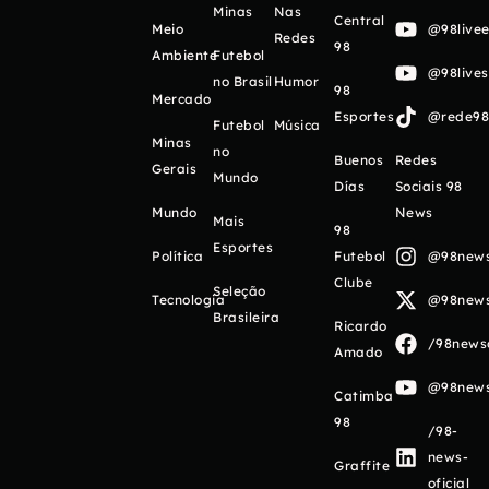
Minas
Nas
Central
Meio
@98livee
Redes
98
Ambiente
Futebol
@98live
no Brasil
Humor
98
Mercado
Esportes
@rede98o
Futebol
Música
Minas
no
Buenos
Redes
Gerais
Mundo
Días
Sociais 98
Mundo
News
Mais
98
Esportes
Política
Futebol
@98newso
Clube
Seleção
Tecnologia
@98newso
Brasileira
Ricardo
/98newso
Amado
@98newso
Catimba
98
/98-
news-
Graffite
oficial