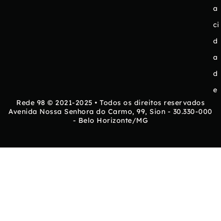
a
ci
d
a
d
e
Rede 98 © 2021-2025 • Todos os direitos reservados
Avenida Nossa Senhora do Carmo, 99, Sion - 30.330-000
- Belo Horizonte/MG