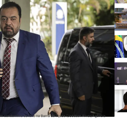
um condomínio de luxo na Barra da Tijuca (Joédson Alves/Agência