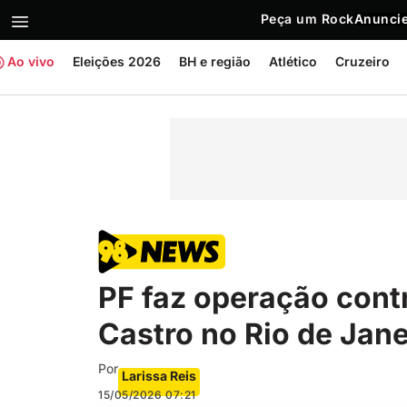
Peça um Rock
Anuncie
Ao vivo
Eleições 2026
BH e região
Atlético
Cruzeiro
PF faz operação cont
Castro no Rio de Jane
Por
Larissa Reis
15/05/2026
07:21