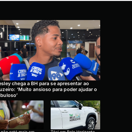
sley chega a BH para se apresentar ao
uzeiro: ‘Muito ansioso para poder ajudar o
buloso’
 não está mais em
Táxi em Belo Horizonte