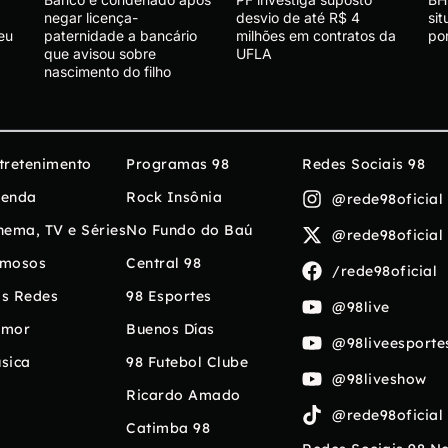
negar licença-
desvio de até R$ 4
si
Deu
paternidade a bancário
milhões em contratos da
po
que avisou sobre
UFLA
nascimento do filho
tretenimento
Programas 98
Redes Sociais 98
enda
Rock Insônia
@rede98oficial
nema, TV e Séries
No Fundo do Baú
@rede98oficial
mosos
Central 98
/rede98oficial
s Redes
98 Esportes
@98live
umor
Buenos Días
@98liveesporte
sica
98 Futebol Clube
@98liveshow
Ricardo Amado
@rede98oficial
Catimba 98