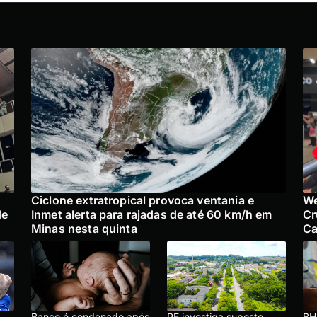
Ciclone extratropical provoca ventania e
We
de
Inmet alerta para rajadas de até 60 km/h em
Cr
Minas nesta quinta
Ca
Banco é condenado após
PF investiga suposto
BH