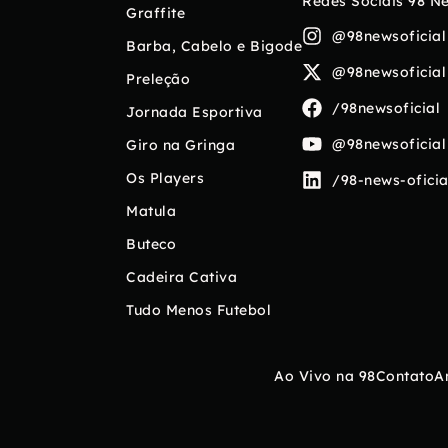
Redes Sociais 98 N
Graffite
@98newsoficial
Barba, Cabelo e Bigode
@98newsoficial
Preleção
/98newsoficial
Jornada Esportiva
@98newsoficial
Giro na Gringa
Os Players
/98-news-oficia
Matula
Buteco
Cadeira Cativa
Tudo Menos Futebol
Ao Vivo na 98
Contato
A