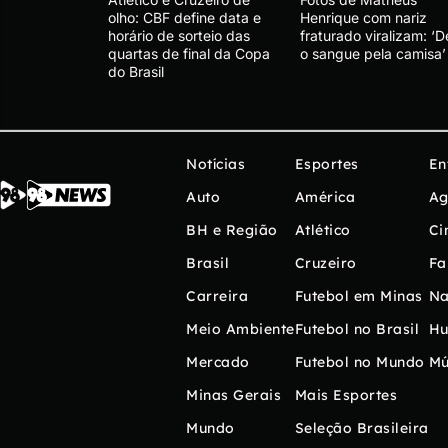
olho: CBF define data e
Henrique com nariz
horário de sorteio das
fraturado viralizam: ‘
quartas de final da Copa
o sangue pela camisa’
do Brasil
Notícias
Esportes
En
Auto
América
Ag
BH e Região
Atlético
Ci
Brasil
Cruzeiro
Fa
Carreira
Futebol em Minas
Na
Meio Ambiente
Futebol no Brasil
H
Mercado
Futebol no Mundo
Mú
Minas Gerais
Mais Esportes
Mundo
Seleção Brasileira