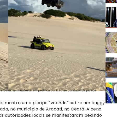
des locais se manifestaram pedindo punição ao condutor da picape
ciais mostra uma picape “voando” sobre um buggy
da, no município de Aracati, no Ceará. A cena
 as autoridades locais se manifestaram pedindo