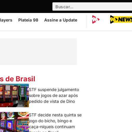
layers
Plateia 98
Assine a Update
s de Brasil
STF suspende julgamento
sobre jogos de azar após
pedido de vista de Dino
STF decide nesta quinta se
jogo do bicho, bingo e
caça-níqueis continuam