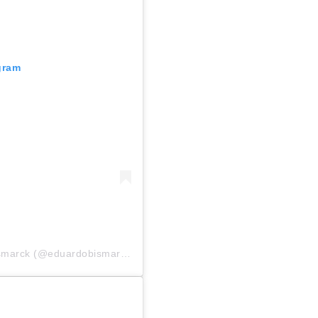
gram
Uma publicação compartilhada por Eduardo Bismarck (@eduardobismarckce)