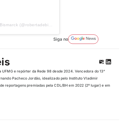
Uma publicação compartilhada por Roberta de Bismarck (@robertadebismarck)
Siga no
eis
a UFMG e repórter da Rede 98 desde 2024. Vencedora do 13°
nando Pacheco Jordão, idealizado pelo Instituto Vladimir
de reportagens premiadas pela CDL/BH em 2022 (2º lugar) e em