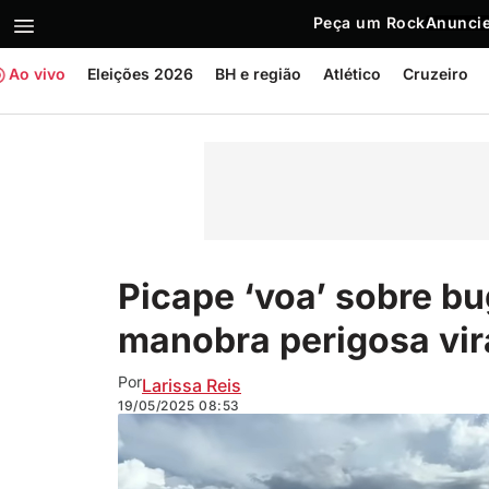
Peça um Rock
Anuncie
Ao vivo
Eleições 2026
BH e região
Atlético
Cruzeiro
Picape ‘voa’ sobre b
manobra perigosa vir
Por
Larissa Reis
19/05/2025
08:53