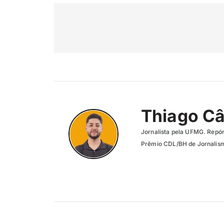
Thiago C
Jornalista pela UFMG. Repór
Prêmio CDL/BH de Jornalism