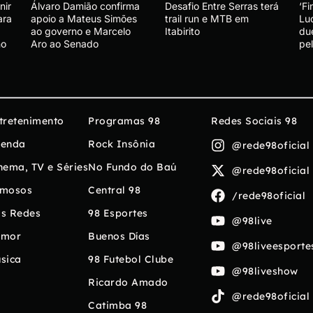
nir
Álvaro Damião confirma
Desafio Entre Serras terá
‘Fi
ara
apoio a Mateus Simões
trail run e MTB em
Lu
ao governo e Marcelo
Itabirito
du
no
Aro ao Senado
pe
tretenimento
Programas 98
Redes Sociais 98
enda
Rock Insônia
@rede98oficial
nema, TV e Séries
No Fundo do Baú
@rede98oficial
mosos
Central 98
/rede98oficial
s Redes
98 Esportes
@98live
umor
Buenos Días
@98liveesporte
sica
98 Futebol Clube
@98liveshow
Ricardo Amado
@rede98oficial
Catimba 98