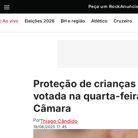
Peça um Rock
Anuncie
Ao vivo
Eleições 2026
BH e região
Atlético
Cruzeiro
Proteção de crianças 
votada na quarta-feir
Câmara
Por
Thiago Cândido
18/08/2025
17:45