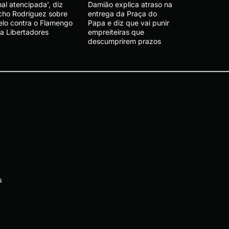
nal atencipada’, diz
Damião explica atraso na
cho Rodríguez sobre
entrega da Praça do
elo contra o Flamengo
Papa e diz que vai punir
la Libertadores
empreiteiras que
descumprirem prazos
s