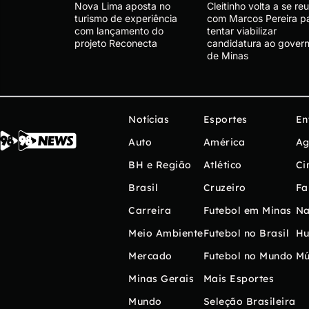
Nova Lima aposta no
Cleitinho volta a se reu
turismo de experiência
com Marcos Pereira p
com lançamento do
tentar viabilizar
projeto Reconecta
candidatura ao gover
de Minas
Notícias
Esportes
En
Auto
América
Ag
BH e Região
Atlético
Ci
Brasil
Cruzeiro
Fa
Carreira
Futebol em Minas
Na
Meio Ambiente
Futebol no Brasil
H
Mercado
Futebol no Mundo
Mú
Minas Gerais
Mais Esportes
Mundo
Seleção Brasileira