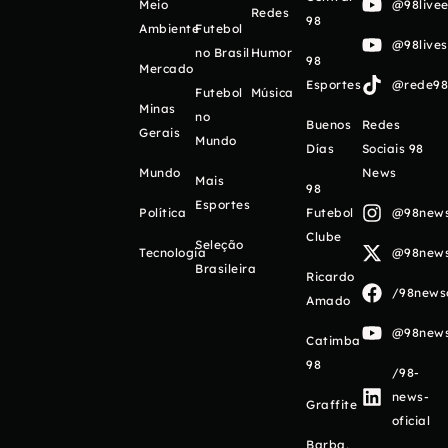
Meio
@98livee
Redes
98
Ambiente
Futebol
@98live
no Brasil
Humor
98
Mercado
Esportes
@rede98o
Futebol
Música
Minas
no
Buenos
Redes
Gerais
Mundo
Días
Sociais 98
Mundo
News
Mais
98
Esportes
Política
Futebol
@98newso
Clube
Seleção
Tecnologia
@98newso
Brasileira
Ricardo
/98newso
Amado
@98newso
Catimba
98
/98-
news-
Graffite
oficial
Barba,