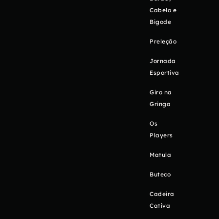
Cabelo e
Bigode
Preleção
Jornada
Esportiva
Giro na
Gringa
Os
Players
Matula
Buteco
Cadeira
Cativa