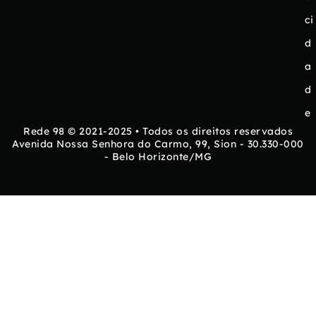
ci
d
a
d
e
Rede 98 © 2021-2025 • Todos os direitos reservados
Avenida Nossa Senhora do Carmo, 99, Sion - 30.330-000
- Belo Horizonte/MG