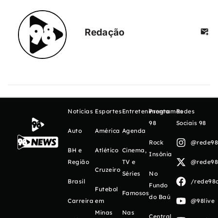
Redação
Notícias
Esportes
Entretenimento
Programas
Redes
98
Sociais 98
Auto
América
Agenda
Rock
@rede98o
BH e
Atlético
Cinema,
Insônia
Região
TV e
@rede98o
Cruzeiro
Séries
No
Brasil
/rede98o
Fundo
Futebol
Famosos
do Baú
Carreira
em
@98live
Minas
Nas
Central