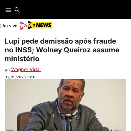
Ao vivo
Lupi pede demissão após fraude
no INSS; Wolney Queiroz assume
ministério
Wagner Vidal
Por
02/05/2025
18:11
Carlos Lupi pediu demissão e anunciou a decisão em uma rede social, nesta