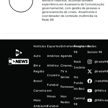
textos e roteirista. Acumula também
experiência em Assessoria de Comunicação
governamental, com gestão de pessoas e
gerenciamento de crises. Atualmente é
coordenador de conteúdo multimídia na
Rede 98.
Notícias
Esportes
Entretenimento
Programas
Redes
98
Sociais 98
Auto
América
Agenda
Rock
@rede98o
BH e
Atlético
Cinema,
Insônia
Região
TV e
@rede98o
Cruzeiro
Séries
No
Brasil
/rede98o
Fundo
Futebol
Famosos
do Baú
Carreira
em
@98live
Minas
Nas
Central
Meio
@98livee
Redes
98
Ambiente
Futebol