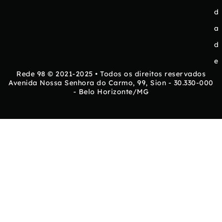
d
a
d
e
Rede 98 © 2021-2025 • Todos os direitos reservados
Avenida Nossa Senhora do Carmo, 99, Sion - 30.330-000
- Belo Horizonte/MG