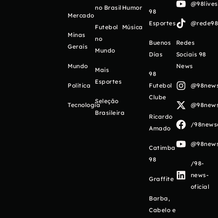
@98live
no Brasil
Humor
98
Mercado
Esportes
@rede98o
Futebol
Música
Minas
no
Buenos
Redes
Gerais
Mundo
Días
Sociais 98
Mundo
News
Mais
98
Esportes
Política
Futebol
@98newso
Clube
Seleção
Tecnologia
@98newso
Brasileira
Ricardo
/98newso
Amado
@98newso
Catimba
98
/98-
news-
Graffite
oficial
Barba,
Cabelo e