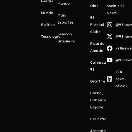
Gerais
Mundo
Días
Sociais 98
Mundo
News
Mais
98
Esportes
Política
Futebol
@98newso
Clube
Seleção
Tecnologia
@98newso
Brasileira
Ricardo
/98newso
Amado
@98newso
Catimba
98
/98-
news-
Graffite
oficial
Barba,
Cabelo e
Bigode
Preleção
Jornada