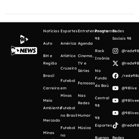
Notícias
Esportes
Entretenimento
Programas
Redes
98
Sociais 98
Auto
América
Agenda
Rock
@rede98o
BH e
Atlético
Cinema,
Insônia
Região
TV e
@rede98o
Cruzeiro
Séries
No
Brasil
/rede98o
Fundo
Futebol
Famosos
do Baú
Carreira
em
@98live
Minas
Nas
Central
Meio
@98livee
Redes
98
Ambiente
Futebol
@98live
no Brasil
Humor
98
Mercado
Esportes
@rede98o
Futebol
Música
Minas
no
Buenos
Redes