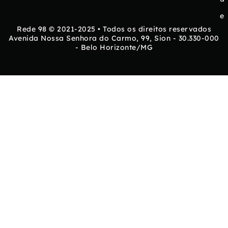
e
Rede 98 © 2021-2025 • Todos os direitos reservados
Avenida Nossa Senhora do Carmo, 99, Sion - 30.330-000
- Belo Horizonte/MG