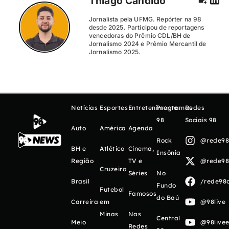
Thiago Cândido
Jornalista pela UFMG. Repórter na 98
desde 2025. Participou de reportagens
vencedoras do Prêmio CDL/BH de
Jornalismo 2024 e Prêmio Mercantil de
Jornalismo 2025.
Notícias
Esportes
Entretenimento
Programas
Redes
98
Sociais 98
Auto
América
Agenda
Rock
@rede98o
BH e
Atlético
Cinema,
Insônia
Região
TV e
@rede98o
Cruzeiro
Séries
No
Brasil
/rede98o
Fundo
Futebol
Famosos
do Baú
Carreira
em
@98live
Minas
Nas
Central
Meio
@98livee
Redes