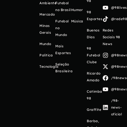
98
Ambiente
Futebol
@98live
no Brasil
Humor
98
Mercado
Esportes
@rede98o
Futebol
Música
Minas
no
Buenos
Redes
Gerais
Mundo
Días
Sociais 98
Mundo
News
Mais
98
Esportes
Política
Futebol
@98newso
Clube
Seleção
Tecnologia
@98newso
Brasileira
Ricardo
/98newso
Amado
@98newso
Catimba
98
/98-
news-
Graffite
oficial
Barba,