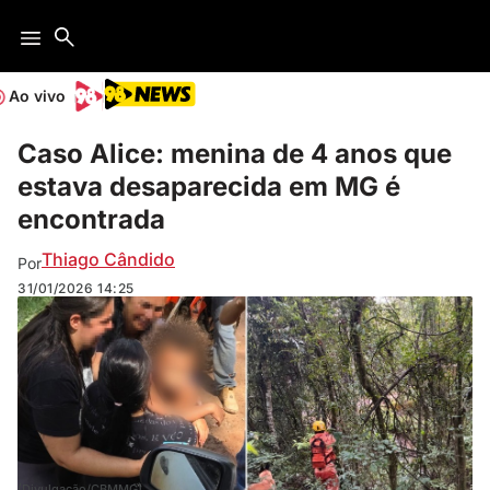
Ao vivo
Caso Alice: menina de 4 anos que
estava desaparecida em MG é
encontrada
Thiago Cândido
Por
31/01/2026
14:25
(Divulgação/CBMMG)