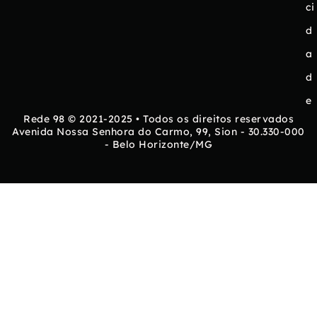
ci
d
a
d
e
Rede 98 © 2021-2025 • Todos os direitos reservados
Avenida Nossa Senhora do Carmo, 99, Sion - 30.330-000
- Belo Horizonte/MG